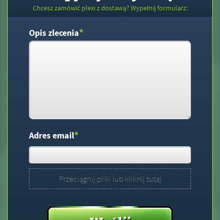
Chcesz zamówić plexi z dostawą? Wypełnij formularz:
*
Opis zlecenia
*
Adres email
Przeciągnij pliki lub kliknij tutaj