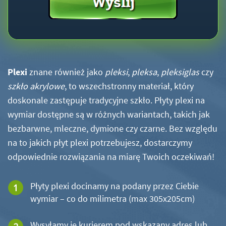
Plexi
znane również jako
pleksi
,
pleksa
,
pleksiglas
czy
szkło akrylowe
, to wszechstronny materiał, który
doskonale zastępuje tradycyjne szkło. Płyty plexi na
wymiar dostępne są w różnych wariantach, takich jak
bezbarwne, mleczne, dymione czy czarne. Bez względu
na to jakich płyt plexi potrzebujesz, dostarczymy
odpowiednie rozwiązania na miarę Twoich oczekiwań!
Płyty plexi docinamy na podany przez Ciebie
wymiar – co do milimetra (max 305x205cm)
Wysyłamy je kurierem pod wskazany adres lub