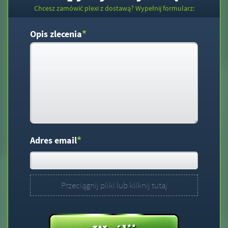
Chcesz zamówić plexi z dostawą? Wypełnij formularz:
*
Opis zlecenia
*
Adres email
Przeciągnij pliki lub kliknij tutaj