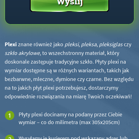
Plexi
znane również jako
pleksi
,
pleksa
,
pleksiglas
czy
szkło akrylowe
, to wszechstronny materiał, który
doskonale zastępuje tradycyjne szkło. Płyty plexi na
wymiar dostępne są w różnych wariantach, takich jak
bezbarwne, mleczne, dymione czy czarne. Bez względu
na to jakich płyt plexi potrzebujesz, dostarczymy
odpowiednie rozwiązania na miarę Twoich oczekiwań!
Płyty plexi docinamy na podany przez Ciebie
wymiar – co do milimetra (max 305x205cm)
Wysyłamy je kurierem pod wskazany adres lub