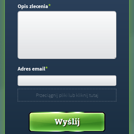
*
Opis zlecenia
*
Adres email
Przeciągnij pliki lub kliknij tutaj