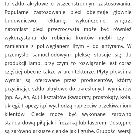
to szkło akrylowe o wszechstronnym zastosowaniu.
Popularne zastosowanie plexi obejmuje głównie
budownictwo, reklamę, wykończenie wnętrz,
natomiast plexi przezroczysta może być również
wykorzystana do robienia frontów mebli czy –
zamiennie z poliwęglanem litym – do antyramy. W
przemyśle samochodowym pleksę stosuje się do
produkcji lamp, przy czym to rozwiązanie jest coraz
częściej obecne także w architekturze. Płyty pleksi na
wymiar są oferowane przez producentów, którzy
przycinając szkło akrylowe do określonych wymiarów
(np. A3, A4, A5) i kształtów (kwadraty, prostokąty, koła,
okręgi, trapezy itp) wychodzą naprzeciw oczekiwaniom
klientów. Cięcie może być wykonane zarówno
standardową piłą jak i frezarką lub laserem. Dostępne
są zarówno arkusze cienkie jak i grube. Grubości wersji