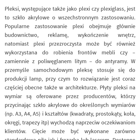
Pleksi, występujące także jako plexi czy plexiglass, jest
to szkło akrylowe o wszechstronnym zastosowaniu.
Popularne zastosowanie plexi obejmuje głównie
budownictwo, reklamę, wykończenie wnętrz,
natomiast plexi przezroczysta może być również
wykorzystana do robienia frontów mebli czy –
zamiennie z poliwęglanem litym – do antyramy. W
przemyśle samochodowym pleksę stosuje się do
produkcji lamp, przy czym to rozwiązanie jest coraz
częściej obecne także w architekturze. Płyty pleksi na
wymiar są oferowane przez producentów, którzy
przycinając szkło akrylowe do określonych wymiarów
(np. A3, A4, A5) i kształtów (kwadraty, prostokąty, koła,
okręgi, trapezy itp) wychodzą naprzeciw oczekiwaniom
klientów. Cięcie może być wykonane zarówno
standardową piłą jak i frezarką lub laserem. Dostępne