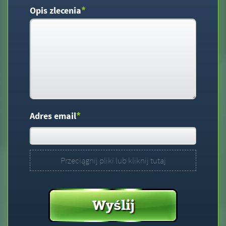
*
Opis zlecenia
*
Adres email
Przeciągnij pliki lub kliknij tutaj