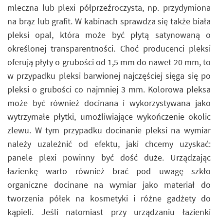
mleczna lub plexi półprzeźroczysta, np. przydymiona
na brąz lub grafit. W kabinach sprawdza się także biała
pleksi opal, która może być płytą satynowaną o
określonej transparentności. Choć producenci pleksi
oferują płyty o grubości od 1,5 mm do nawet 20 mm, to
w przypadku pleksi barwionej najczęściej sięga się po
pleksi o grubości co najmniej 3 mm. Kolorowa pleksa
może być również docinana i wykorzystywana jako
wytrzymałe płytki, umożliwiające wykończenie okolic
zlewu. W tym przypadku docinanie pleksi na wymiar
należy uzależnić od efektu, jaki chcemy uzyskać:
panele plexi powinny być dość duże. Urządzając
łazienkę warto również brać pod uwagę szkło
organiczne docinane na wymiar jako materiał do
tworzenia półek na kosmetyki i różne gadżety do
kąpieli. Jeśli natomiast przy urządzaniu łazienki