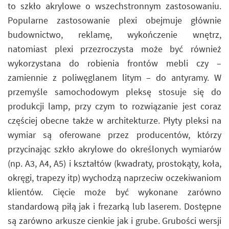
to szkło akrylowe o wszechstronnym zastosowaniu.
Popularne zastosowanie plexi obejmuje głównie
budownictwo, reklamę, wykończenie wnętrz,
natomiast plexi przezroczysta może być również
wykorzystana do robienia frontów mebli czy –
zamiennie z poliwęglanem litym – do antyramy. W
przemyśle samochodowym pleksę stosuje się do
produkcji lamp, przy czym to rozwiązanie jest coraz
częściej obecne także w architekturze. Płyty pleksi na
wymiar są oferowane przez producentów, którzy
przycinając szkło akrylowe do określonych wymiarów
(np. A3, A4, A5) i kształtów (kwadraty, prostokąty, koła,
okręgi, trapezy itp) wychodzą naprzeciw oczekiwaniom
klientów. Cięcie może być wykonane zarówno
standardową piłą jak i frezarką lub laserem. Dostępne
są zarówno arkusze cienkie jak i grube. Grubości wersji