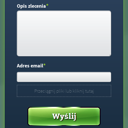
*
Opis zlecenia
*
Adres email
Przeciągnij pliki lub kliknij tutaj