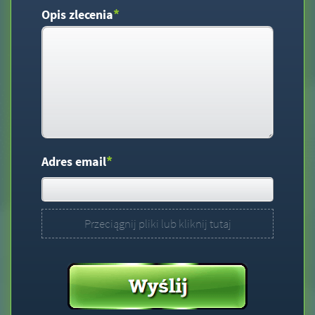
*
Opis zlecenia
*
Adres email
Przeciągnij pliki lub kliknij tutaj