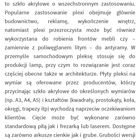
to szkło akrylowe o wszechstronnym zastosowaniu.
Popularne zastosowanie plexi obejmuje głównie
budownictwo, reklamę, wykończenie wnętrz,
natomiast plexi przezroczysta może być również
wykorzystana do robienia frontów mebli czy –
zamiennie z poliwęglanem litym – do antyramy. W
przemyśle samochodowym pleksę stosuje się do
produkcji lamp, przy czym to rozwiązanie jest coraz
częściej obecne także w architekturze. Płyty pleksi na
wymiar są oferowane przez producentów, którzy
przycinając szkło akrylowe do określonych wymiarów
(np. A3, A4, A5) i kształtów (kwadraty, prostokąty, koła,
okręgi, trapezy itp) wychodzą naprzeciw oczekiwaniom
klientów. Cięcie może być wykonane zarówno
standardową piłą jak i frezarką lub laserem. Dostępne
są zarówno arkusze cienkie jak i grube. Grubości wersji