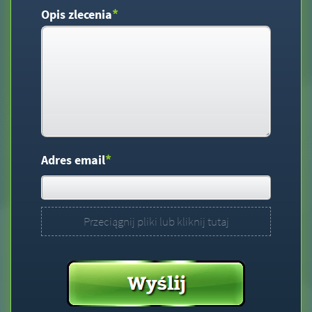
*
Opis zlecenia
*
Adres email
Przeciągnij pliki lub kliknij tutaj