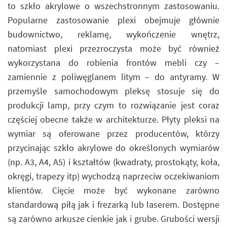
to szkło akrylowe o wszechstronnym zastosowaniu.
Popularne zastosowanie plexi obejmuje głównie
budownictwo, reklamę, wykończenie wnętrz,
natomiast plexi przezroczysta może być również
wykorzystana do robienia frontów mebli czy –
zamiennie z poliwęglanem litym – do antyramy. W
przemyśle samochodowym pleksę stosuje się do
produkcji lamp, przy czym to rozwiązanie jest coraz
częściej obecne także w architekturze. Płyty pleksi na
wymiar są oferowane przez producentów, którzy
przycinając szkło akrylowe do określonych wymiarów
(np. A3, A4, A5) i kształtów (kwadraty, prostokąty, koła,
okręgi, trapezy itp) wychodzą naprzeciw oczekiwaniom
klientów. Cięcie może być wykonane zarówno
standardową piłą jak i frezarką lub laserem. Dostępne
są zarówno arkusze cienkie jak i grube. Grubości wersji