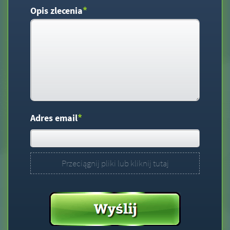
*
Opis zlecenia
*
Adres email
Przeciągnij pliki lub kliknij tutaj