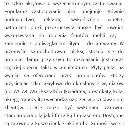
to szkło akrylowe o wszechstronnym zastosowaniu.
Popularne zastosowanie plexi obejmuje głównie
budownictwo, reklamę, wykończenie wnętrz,
natomiast plexi przezroczysta może być również
wykorzystana do robienia frontów mebli czy –
zamiennie z poliwęglanem litym – do antyramy. W
przemyśle samochodowym pleksę stosuje się do
produkcji lamp, przy czym to rozwiązanie jest coraz
częściej obecne także w architekturze. Płyty pleksi na
wymiar są oferowane przez producentów, którzy
przycinając szkło akrylowe do określonych wymiarów
(np. A3, A4, A5) i kształtów (kwadraty, prostokąty, koła,
okręgi, trapezy itp) wychodzą naprzeciw oczekiwaniom
klientów. Cięcie może być wykonane zarówno
standardową piłą jak i frezarką lub laserem. Dostępne
są zarówno arkusze cienkie jak i grube. Grubości wersji