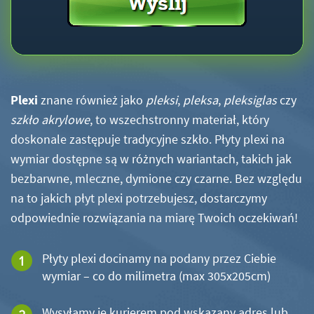
Plexi
znane również jako
pleksi
,
pleksa
,
pleksiglas
czy
szkło akrylowe
, to wszechstronny materiał, który
doskonale zastępuje tradycyjne szkło. Płyty plexi na
wymiar dostępne są w różnych wariantach, takich jak
bezbarwne, mleczne, dymione czy czarne. Bez względu
na to jakich płyt plexi potrzebujesz, dostarczymy
odpowiednie rozwiązania na miarę Twoich oczekiwań!
Płyty plexi docinamy na podany przez Ciebie
wymiar – co do milimetra (max 305x205cm)
Wysyłamy je kurierem pod wskazany adres lub