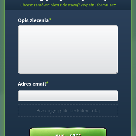
Chcesz zamówić plexi z dostawą? Wypełnij formularz:
*
Opis zlecenia
*
Adres email
Przeciągnij pliki lub kliknij tutaj