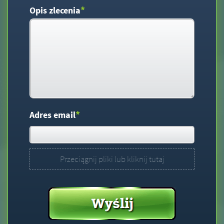
*
Opis zlecenia
*
Adres email
Przeciągnij pliki lub kliknij tutaj