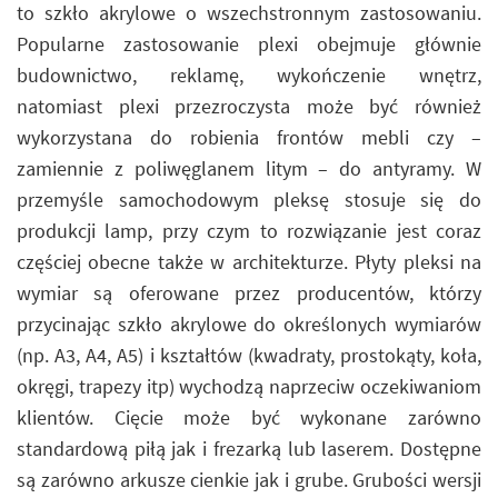
to szkło akrylowe o wszechstronnym zastosowaniu.
Popularne zastosowanie plexi obejmuje głównie
budownictwo, reklamę, wykończenie wnętrz,
natomiast plexi przezroczysta może być również
wykorzystana do robienia frontów mebli czy –
zamiennie z poliwęglanem litym – do antyramy. W
przemyśle samochodowym pleksę stosuje się do
produkcji lamp, przy czym to rozwiązanie jest coraz
częściej obecne także w architekturze. Płyty pleksi na
wymiar są oferowane przez producentów, którzy
przycinając szkło akrylowe do określonych wymiarów
(np. A3, A4, A5) i kształtów (kwadraty, prostokąty, koła,
okręgi, trapezy itp) wychodzą naprzeciw oczekiwaniom
klientów. Cięcie może być wykonane zarówno
standardową piłą jak i frezarką lub laserem. Dostępne
są zarówno arkusze cienkie jak i grube. Grubości wersji