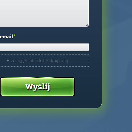
*
 email
Przeciągnij pliki lub kliknij tutaj