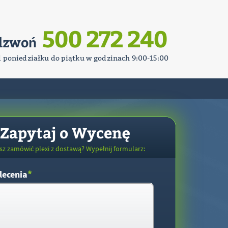
500 272 240
dzwoń
d poniedziałku do piątku w godzinach 9:00-15:00
Zapytaj o Wycenę
sz zamówić plexi z dostawą? Wypełnij formularz:
*
lecenia