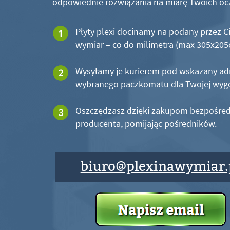
odpowiednie rozwiązania na miarę Twoich oc
Płyty plexi docinamy na podany przez C
wymiar – co do milimetra (max 305x20
Wysyłamy je kurierem pod wskazany ad
wybranego paczkomatu dla Twojej wyg
Oszczędzasz dzięki zakupom bezpośred
producenta, pomijając pośredników.
biuro@plexinawymiar.