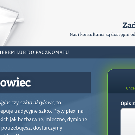
Za
Nasi konsultanci są dostępni o
RIEREM LUB DO PACZKOMATU
powiec
Chce
iglas
czy
szkło akrylowe
, to
Opis z
puje tradycyjne szkło. Płyty plexi na
kich jak bezbarwne, mleczne, dymione
xi potrzebujesz, dostarczymy