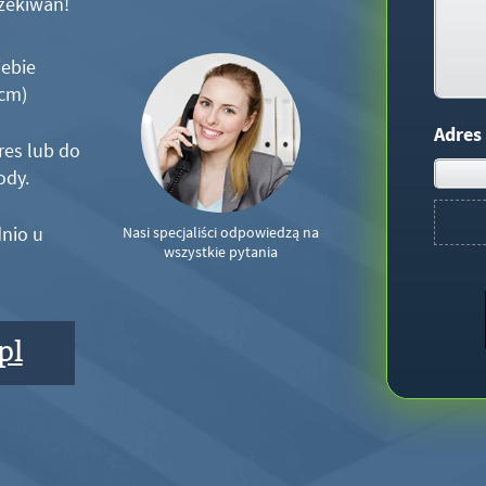
zekiwań!
iebie
5cm)
Adres
res lub do
ody.
nio u
Nasi specjaliści odpowiedzą na
wszystkie pytania
pl