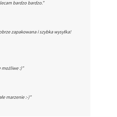
Polecam bardzo bardzo.”
dobrze zapakowana i szybka wysyłka!
e możliwe :)”
łe marzenie :-)”