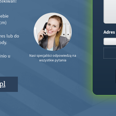
zekiwań!
iebie
5cm)
Adres
res lub do
ody.
nio u
Nasi specjaliści odpowiedzą na
wszystkie pytania
pl