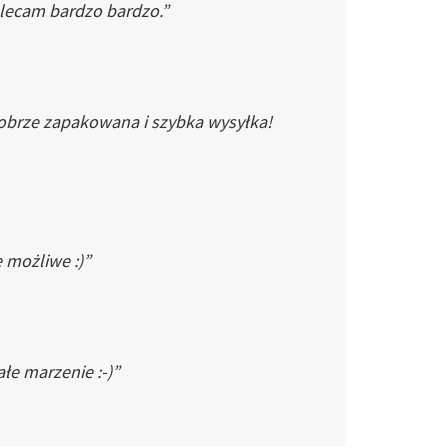
Polecam bardzo bardzo.”
dobrze zapakowana i szybka wysyłka!
e możliwe :)”
łe marzenie :-)”