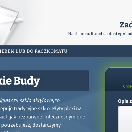
Za
Nasi konsultanci są dostępni o
RIEREM LUB DO PACZKOMATU
kie Budy
Chce
iglas
czy
szkło akrylowe
, to
Opis z
puje tradycyjne szkło. Płyty plexi na
kich jak bezbarwne, mleczne, dymione
xi potrzebujesz, dostarczymy