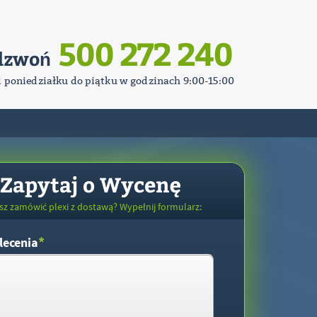
500 272 240
dzwoń
d poniedziałku do piątku w godzinach 9:00-15:00
Zapytaj o Wycenę
sz zamówić plexi z dostawą? Wypełnij formularz:
*
lecenia