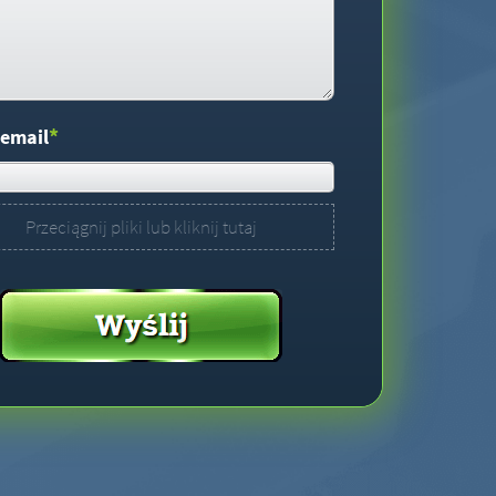
*
 email
Przeciągnij pliki lub kliknij tutaj