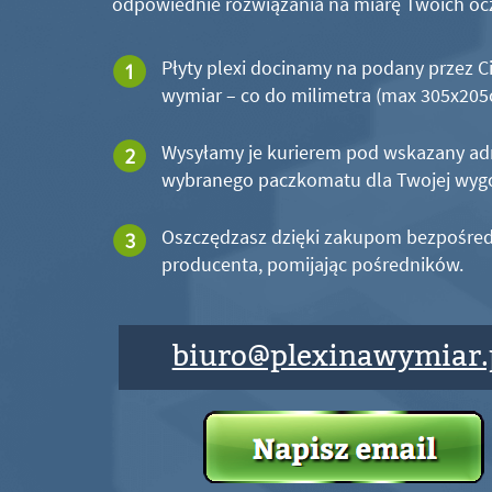
odpowiednie rozwiązania na miarę Twoich oc
Płyty plexi docinamy na podany przez C
wymiar – co do milimetra (max 305x20
Wysyłamy je kurierem pod wskazany ad
wybranego paczkomatu dla Twojej wyg
Oszczędzasz dzięki zakupom bezpośred
producenta, pomijając pośredników.
biuro@plexinawymiar.