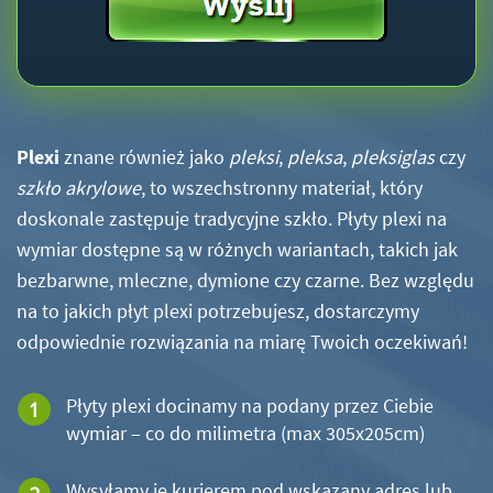
Plexi
znane również jako
pleksi
,
pleksa
,
pleksiglas
czy
szkło akrylowe
, to wszechstronny materiał, który
doskonale zastępuje tradycyjne szkło. Płyty plexi na
wymiar dostępne są w różnych wariantach, takich jak
bezbarwne, mleczne, dymione czy czarne. Bez względu
na to jakich płyt plexi potrzebujesz, dostarczymy
odpowiednie rozwiązania na miarę Twoich oczekiwań!
Płyty plexi docinamy na podany przez Ciebie
wymiar – co do milimetra (max 305x205cm)
Wysyłamy je kurierem pod wskazany adres lub