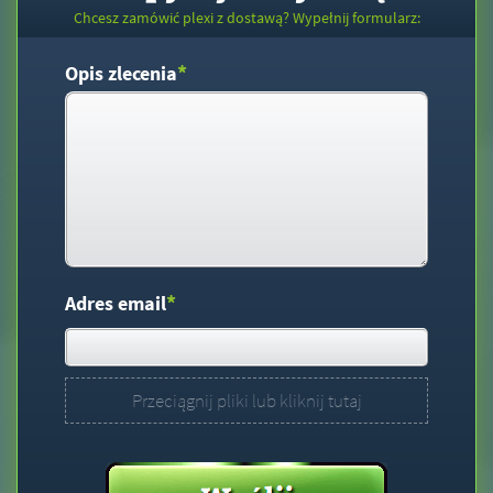
Chcesz zamówić plexi z dostawą? Wypełnij formularz:
*
Opis zlecenia
*
Adres email
Przeciągnij pliki lub kliknij tutaj