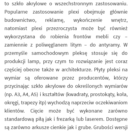
to szkło akrylowe o wszechstronnym zastosowaniu.
Popularne zastosowanie plexi obejmuje głównie
budownictwo, reklamę, wykończenie wnętrz,
natomiast plexi przezroczysta może być również
wykorzystana do robienia frontów mebli czy –
zamiennie z poliwęglanem litym – do antyramy. W
przemyśle samochodowym pleksę stosuje się do
produkcji lamp, przy czym to rozwiązanie jest coraz
częściej obecne także w architekturze. Płyty pleksi na
wymiar są oferowane przez producentów, którzy
przycinając szkło akrylowe do określonych wymiarów
(np. A3, A4, A5) i kształtów (kwadraty, prostokąty, koła,
okręgi, trapezy itp) wychodzą naprzeciw oczekiwaniom
klientów. Cięcie może być wykonane zarówno
standardową piłą jak i frezarką lub laserem. Dostępne
są zarówno arkusze cienkie jak i grube. Grubości wersji