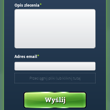
*
Opis zlecenia
*
Adres email
Przeciągnij pliki lub kliknij tutaj