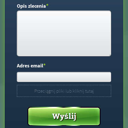
*
Opis zlecenia
*
Adres email
Przeciągnij pliki lub kliknij tutaj