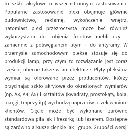
to szkło akrylowe o wszechstronnym zastosowaniu.
Popularne zastosowanie plexi obejmuje głównie
budownictwo, reklamę, wykończenie wnętrz,
natomiast plexi przezroczysta może być również
wykorzystana do robienia frontów mebli czy –
zamiennie z poliwęglanem litym – do antyramy. W
przemyśle samochodowym pleksę stosuje się do
produkcji lamp, przy czym to rozwiązanie jest coraz
częściej obecne także w architekturze. Płyty pleksi na
wymiar są oferowane przez producentów, którzy
przycinając szkło akrylowe do określonych wymiarów
(np. A3, A4, A5) i kształtów (kwadraty, prostokąty, koła,
okręgi, trapezy itp) wychodzą naprzeciw oczekiwaniom
klientów. Cięcie może być wykonane zarówno
standardową piłą jak i frezarką lub laserem. Dostępne
są zarówno arkusze cienkie jak i grube. Grubości wersji