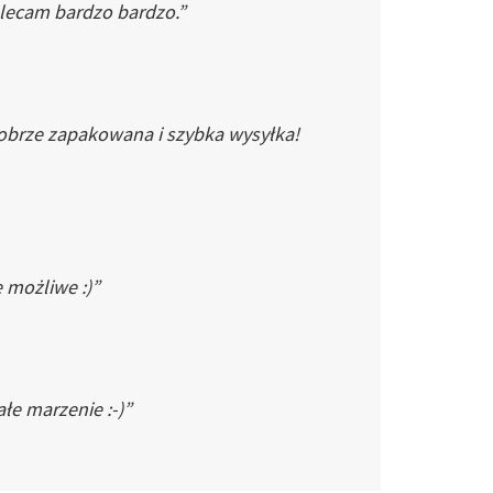
Polecam bardzo bardzo.”
dobrze zapakowana i szybka wysyłka!
e możliwe :)”
łe marzenie :-)”