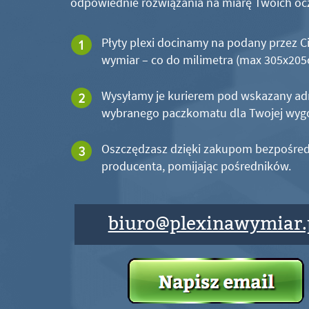
odpowiednie rozwiązania na miarę Twoich oc
Płyty plexi docinamy na podany przez C
wymiar – co do milimetra (max 305x20
Wysyłamy je kurierem pod wskazany ad
wybranego paczkomatu dla Twojej wyg
Oszczędzasz dzięki zakupom bezpośred
producenta, pomijając pośredników.
biuro@plexinawymiar.