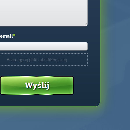
*
 email
Przeciągnij pliki lub kliknij tutaj