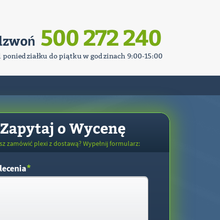
500 272 240
dzwoń
d poniedziałku do piątku w godzinach 9:00-15:00
Zapytaj o Wycenę
sz zamówić plexi z dostawą? Wypełnij formularz:
*
lecenia