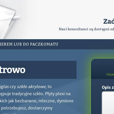
Za
Nasi konsultanci są dostępni o
RIEREM LUB DO PACZKOMATU
strowo
Chce
iglas
czy
szkło akrylowe
, to
Opis z
puje tradycyjne szkło. Płyty plexi na
kich jak bezbarwne, mleczne, dymione
xi potrzebujesz, dostarczymy