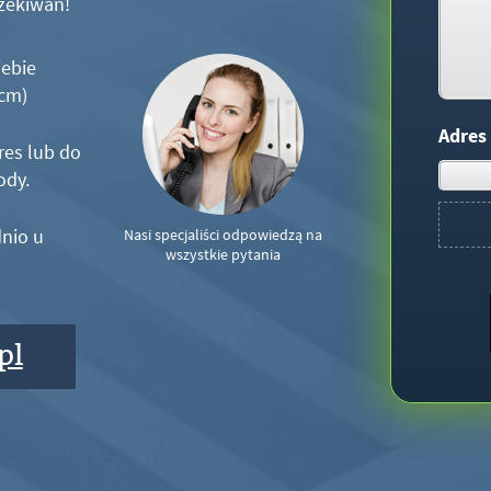
zekiwań!
iebie
5cm)
Adres
res lub do
ody.
nio u
Nasi specjaliści odpowiedzą na
wszystkie pytania
pl