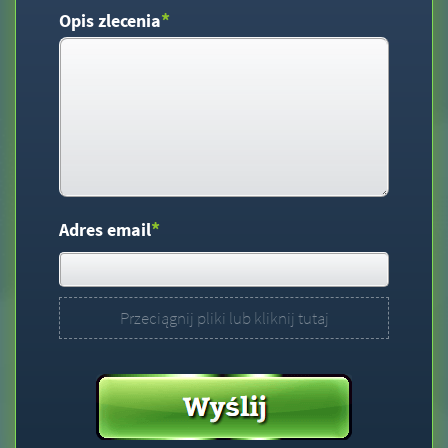
*
Opis zlecenia
*
Adres email
Przeciągnij pliki lub kliknij tutaj