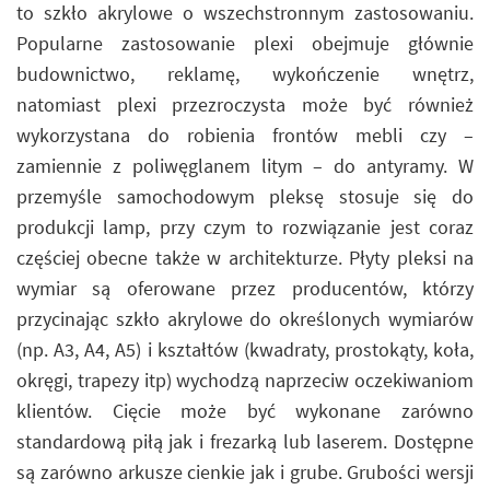
to szkło akrylowe o wszechstronnym zastosowaniu.
Popularne zastosowanie plexi obejmuje głównie
budownictwo, reklamę, wykończenie wnętrz,
natomiast plexi przezroczysta może być również
wykorzystana do robienia frontów mebli czy –
zamiennie z poliwęglanem litym – do antyramy. W
przemyśle samochodowym pleksę stosuje się do
produkcji lamp, przy czym to rozwiązanie jest coraz
częściej obecne także w architekturze. Płyty pleksi na
wymiar są oferowane przez producentów, którzy
przycinając szkło akrylowe do określonych wymiarów
(np. A3, A4, A5) i kształtów (kwadraty, prostokąty, koła,
okręgi, trapezy itp) wychodzą naprzeciw oczekiwaniom
klientów. Cięcie może być wykonane zarówno
standardową piłą jak i frezarką lub laserem. Dostępne
są zarówno arkusze cienkie jak i grube. Grubości wersji