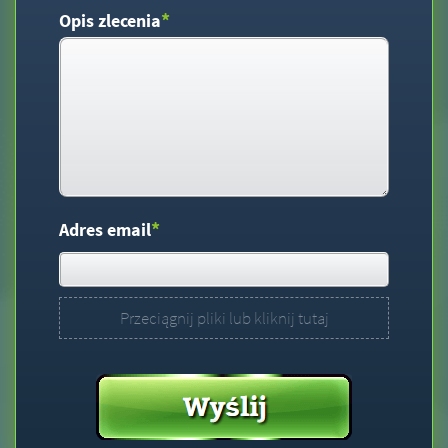
*
Opis zlecenia
*
Adres email
Przeciągnij pliki lub kliknij tutaj