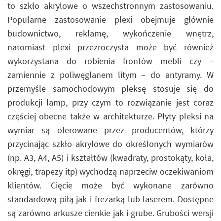
to szkło akrylowe o wszechstronnym zastosowaniu.
Popularne zastosowanie plexi obejmuje głównie
budownictwo, reklamę, wykończenie wnętrz,
natomiast plexi przezroczysta może być również
wykorzystana do robienia frontów mebli czy –
zamiennie z poliwęglanem litym – do antyramy. W
przemyśle samochodowym pleksę stosuje się do
produkcji lamp, przy czym to rozwiązanie jest coraz
częściej obecne także w architekturze. Płyty pleksi na
wymiar są oferowane przez producentów, którzy
przycinając szkło akrylowe do określonych wymiarów
(np. A3, A4, A5) i kształtów (kwadraty, prostokąty, koła,
okręgi, trapezy itp) wychodzą naprzeciw oczekiwaniom
klientów. Cięcie może być wykonane zarówno
standardową piłą jak i frezarką lub laserem. Dostępne
są zarówno arkusze cienkie jak i grube. Grubości wersji