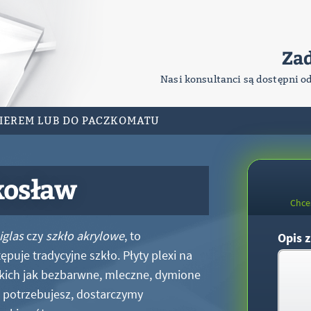
Za
Nasi konsultanci są dostępni o
RIEREM LUB DO PACZKOMATU
kosław
Chce
iglas
czy
szkło akrylowe
, to
Opis z
puje tradycyjne szkło. Płyty plexi na
kich jak bezbarwne, mleczne, dymione
xi potrzebujesz, dostarczymy