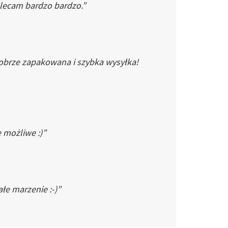
Polecam bardzo bardzo.”
dobrze zapakowana i szybka wysyłka!
e możliwe :)”
łe marzenie :-)”