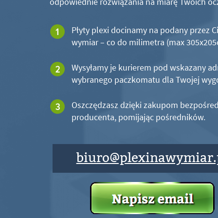
odpowiednie rozwiązania na miarę Twoich oc
Płyty plexi docinamy na podany przez C
wymiar – co do milimetra (max 305x20
Wysyłamy je kurierem pod wskazany ad
wybranego paczkomatu dla Twojej wyg
Oszczędzasz dzięki zakupom bezpośred
producenta, pomijając pośredników.
biuro@plexinawymiar.