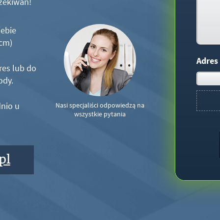
zekiwań!
iebie
5cm)
Adres
res lub do
ody.
nio u
Nasi specjaliści odpowiedzą na
wszystkie pytania
pl