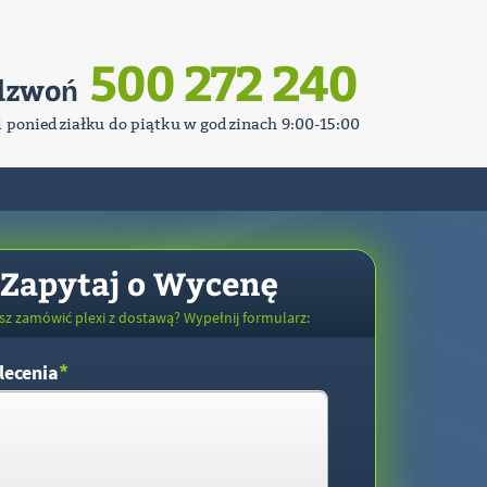
500 272 240
dzwoń
d poniedziałku do piątku w godzinach 9:00-15:00
Zapytaj o Wycenę
sz zamówić plexi z dostawą? Wypełnij formularz:
*
lecenia