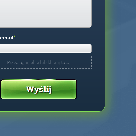
*
 email
Przeciągnij pliki lub kliknij tutaj