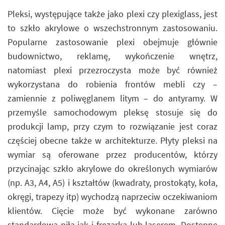
Pleksi, występujące także jako plexi czy plexiglass, jest
to szkło akrylowe o wszechstronnym zastosowaniu.
Popularne zastosowanie plexi obejmuje głównie
budownictwo, reklamę, wykończenie wnętrz,
natomiast plexi przezroczysta może być również
wykorzystana do robienia frontów mebli czy –
zamiennie z poliwęglanem litym – do antyramy. W
przemyśle samochodowym pleksę stosuje się do
produkcji lamp, przy czym to rozwiązanie jest coraz
częściej obecne także w architekturze. Płyty pleksi na
wymiar są oferowane przez producentów, którzy
przycinając szkło akrylowe do określonych wymiarów
(np. A3, A4, A5) i kształtów (kwadraty, prostokąty, koła,
okręgi, trapezy itp) wychodzą naprzeciw oczekiwaniom
klientów. Cięcie może być wykonane zarówno
standardową piłą jak i frezarką lub laserem. Dostępne