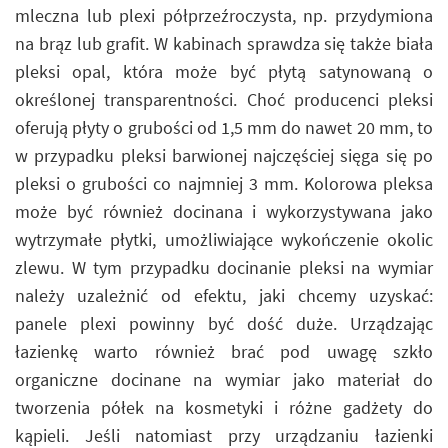
mleczna lub plexi półprzeźroczysta, np. przydymiona
na brąz lub grafit. W kabinach sprawdza się także biała
pleksi opal, która może być płytą satynowaną o
określonej transparentności. Choć producenci pleksi
oferują płyty o grubości od 1,5 mm do nawet 20 mm, to
w przypadku pleksi barwionej najczęściej sięga się po
pleksi o grubości co najmniej 3 mm. Kolorowa pleksa
może być również docinana i wykorzystywana jako
wytrzymałe płytki, umożliwiające wykończenie okolic
zlewu. W tym przypadku docinanie pleksi na wymiar
należy uzależnić od efektu, jaki chcemy uzyskać:
panele plexi powinny być dość duże. Urządzając
łazienkę warto również brać pod uwagę szkło
organiczne docinane na wymiar jako materiał do
tworzenia półek na kosmetyki i różne gadżety do
kąpieli. Jeśli natomiast przy urządzaniu łazienki