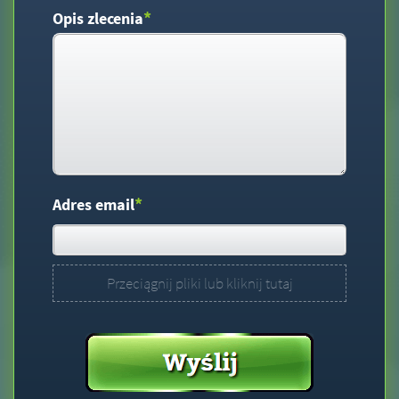
*
Opis zlecenia
*
Adres email
Przeciągnij pliki lub kliknij tutaj