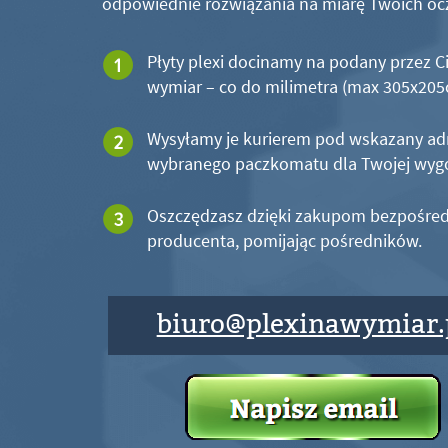
odpowiednie rozwiązania na miarę Twoich oc
Płyty plexi docinamy na podany przez C
wymiar – co do milimetra (max 305x20
Wysyłamy je kurierem pod wskazany ad
wybranego paczkomatu dla Twojej wyg
Oszczędzasz dzięki zakupom bezpośred
producenta, pomijając pośredników.
biuro@plexinawymiar.