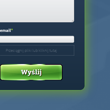
*
 email
Przeciągnij pliki lub kliknij tutaj