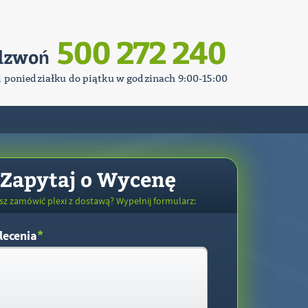
500 272 240
dzwoń
d poniedziałku do piątku w godzinach 9:00-15:00
Zapytaj o Wycenę
sz zamówić plexi z dostawą? Wypełnij formularz:
*
lecenia