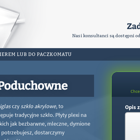
Za
Nasi konsultanci są dostępni o
RIEREM LUB DO PACZKOMATU
 Poduchowne
Chce
iglas
czy
szkło akrylowe
, to
Opis z
puje tradycyjne szkło. Płyty plexi na
kich jak bezbarwne, mleczne, dymione
xi potrzebujesz, dostarczymy