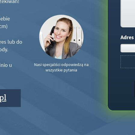
zekiwań!
iebie
5cm)
Adres
res lub do
ody.
nio u
Nasi specjaliści odpowiedzą na
wszystkie pytania
pl