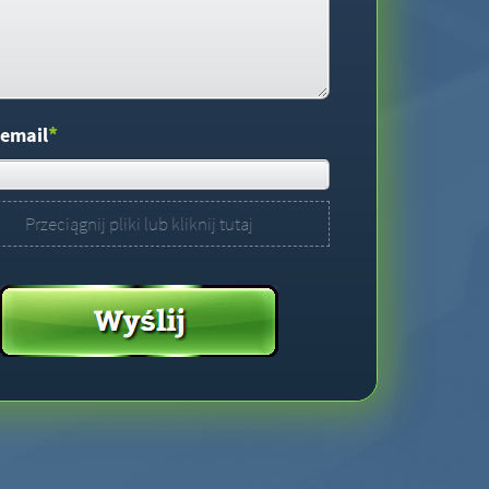
*
 email
Przeciągnij pliki lub kliknij tutaj