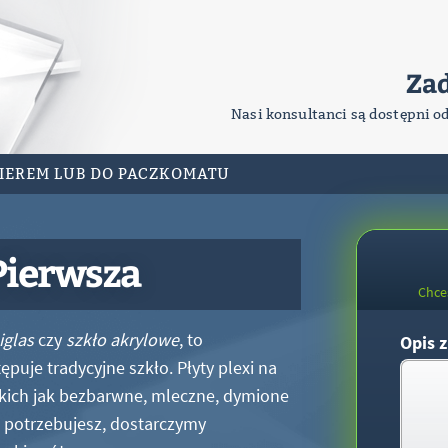
Za
Nasi konsultanci są dostępni o
RIEREM LUB DO PACZKOMATU
 Pierwsza
Chce
iglas
czy
szkło akrylowe
, to
Opis z
puje tradycyjne szkło. Płyty plexi na
kich jak bezbarwne, mleczne, dymione
xi potrzebujesz, dostarczymy