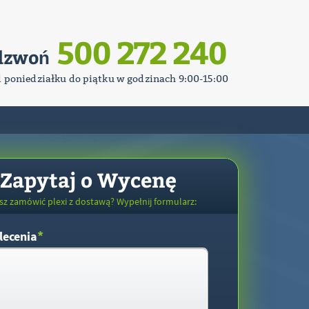
500 272 240
dzwoń
d poniedziałku do piątku w godzinach 9:00-15:00
Zapytaj o Wycenę
sz zamówić plexi z dostawą? Wypełnij formularz:
*
lecenia