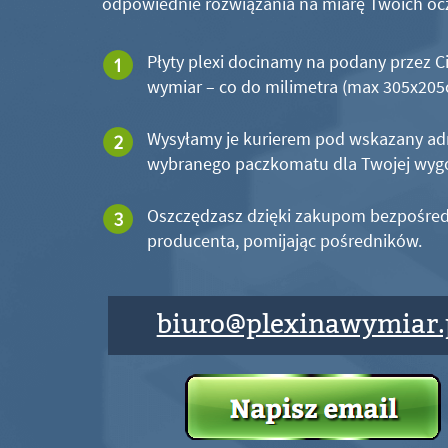
odpowiednie rozwiązania na miarę Twoich oc
Płyty plexi docinamy na podany przez C
wymiar – co do milimetra (max 305x20
Wysyłamy je kurierem pod wskazany ad
wybranego paczkomatu dla Twojej wyg
Oszczędzasz dzięki zakupom bezpośred
producenta, pomijając pośredników.
biuro@plexinawymiar.