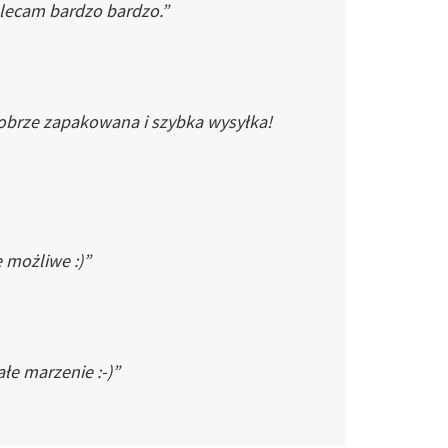
Polecam bardzo bardzo.”
dobrze zapakowana i szybka wysyłka!
e możliwe :)”
łe marzenie :-)”