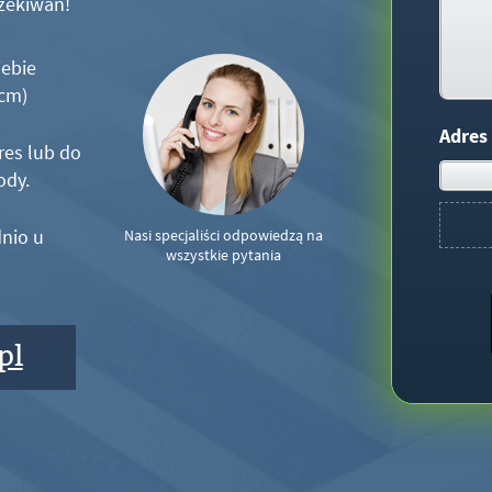
zekiwań!
iebie
5cm)
Adres
res lub do
ody.
nio u
Nasi specjaliści odpowiedzą na
wszystkie pytania
pl