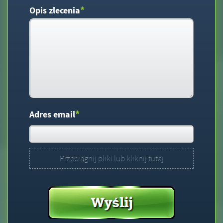
*
Opis zlecenia
*
Adres email
Przeciągnij pliki lub kliknij tutaj