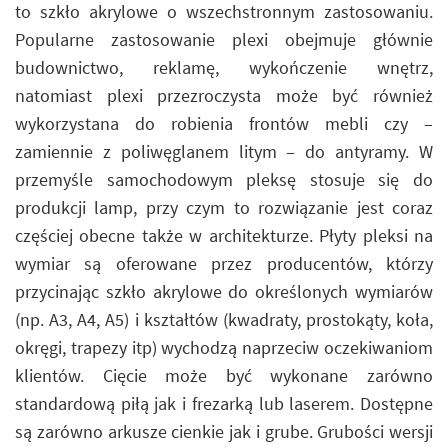
to szkło akrylowe o wszechstronnym zastosowaniu.
Popularne zastosowanie plexi obejmuje głównie
budownictwo, reklamę, wykończenie wnętrz,
natomiast plexi przezroczysta może być również
wykorzystana do robienia frontów mebli czy –
zamiennie z poliwęglanem litym – do antyramy. W
przemyśle samochodowym pleksę stosuje się do
produkcji lamp, przy czym to rozwiązanie jest coraz
częściej obecne także w architekturze. Płyty pleksi na
wymiar są oferowane przez producentów, którzy
przycinając szkło akrylowe do określonych wymiarów
(np. A3, A4, A5) i kształtów (kwadraty, prostokąty, koła,
okręgi, trapezy itp) wychodzą naprzeciw oczekiwaniom
klientów. Cięcie może być wykonane zarówno
standardową piłą jak i frezarką lub laserem. Dostępne
są zarówno arkusze cienkie jak i grube. Grubości wersji