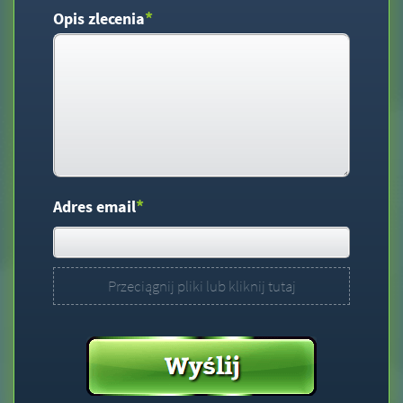
*
Opis zlecenia
*
Adres email
Przeciągnij pliki lub kliknij tutaj