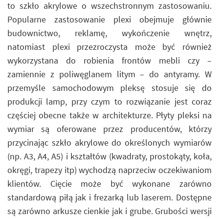
to szkło akrylowe o wszechstronnym zastosowaniu.
Popularne zastosowanie plexi obejmuje głównie
budownictwo, reklamę, wykończenie wnętrz,
natomiast plexi przezroczysta może być również
wykorzystana do robienia frontów mebli czy –
zamiennie z poliwęglanem litym – do antyramy. W
przemyśle samochodowym pleksę stosuje się do
produkcji lamp, przy czym to rozwiązanie jest coraz
częściej obecne także w architekturze. Płyty pleksi na
wymiar są oferowane przez producentów, którzy
przycinając szkło akrylowe do określonych wymiarów
(np. A3, A4, A5) i kształtów (kwadraty, prostokąty, koła,
okręgi, trapezy itp) wychodzą naprzeciw oczekiwaniom
klientów. Cięcie może być wykonane zarówno
standardową piłą jak i frezarką lub laserem. Dostępne
są zarówno arkusze cienkie jak i grube. Grubości wersji