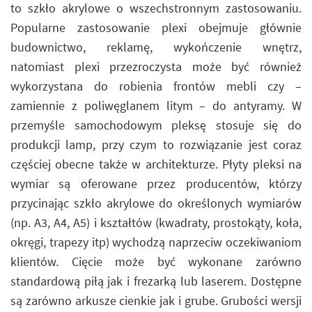
to szkło akrylowe o wszechstronnym zastosowaniu.
Popularne zastosowanie plexi obejmuje głównie
budownictwo, reklamę, wykończenie wnętrz,
natomiast plexi przezroczysta może być również
wykorzystana do robienia frontów mebli czy –
zamiennie z poliwęglanem litym – do antyramy. W
przemyśle samochodowym pleksę stosuje się do
produkcji lamp, przy czym to rozwiązanie jest coraz
częściej obecne także w architekturze. Płyty pleksi na
wymiar są oferowane przez producentów, którzy
przycinając szkło akrylowe do określonych wymiarów
(np. A3, A4, A5) i kształtów (kwadraty, prostokąty, koła,
okręgi, trapezy itp) wychodzą naprzeciw oczekiwaniom
klientów. Cięcie może być wykonane zarówno
standardową piłą jak i frezarką lub laserem. Dostępne
są zarówno arkusze cienkie jak i grube. Grubości wersji