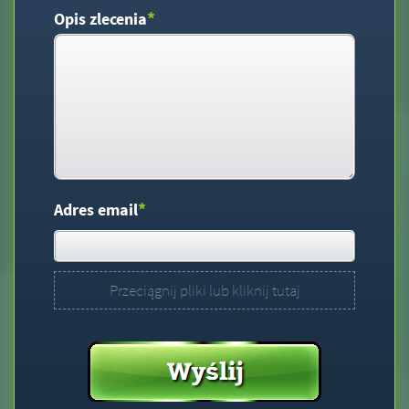
*
Opis zlecenia
*
Adres email
Przeciągnij pliki lub kliknij tutaj