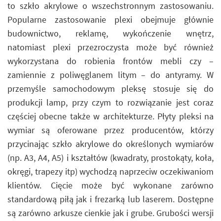
to szkło akrylowe o wszechstronnym zastosowaniu.
Popularne zastosowanie plexi obejmuje głównie
budownictwo, reklamę, wykończenie wnętrz,
natomiast plexi przezroczysta może być również
wykorzystana do robienia frontów mebli czy –
zamiennie z poliwęglanem litym – do antyramy. W
przemyśle samochodowym pleksę stosuje się do
produkcji lamp, przy czym to rozwiązanie jest coraz
częściej obecne także w architekturze. Płyty pleksi na
wymiar są oferowane przez producentów, którzy
przycinając szkło akrylowe do określonych wymiarów
(np. A3, A4, A5) i kształtów (kwadraty, prostokąty, koła,
okręgi, trapezy itp) wychodzą naprzeciw oczekiwaniom
klientów. Cięcie może być wykonane zarówno
standardową piłą jak i frezarką lub laserem. Dostępne
są zarówno arkusze cienkie jak i grube. Grubości wersji