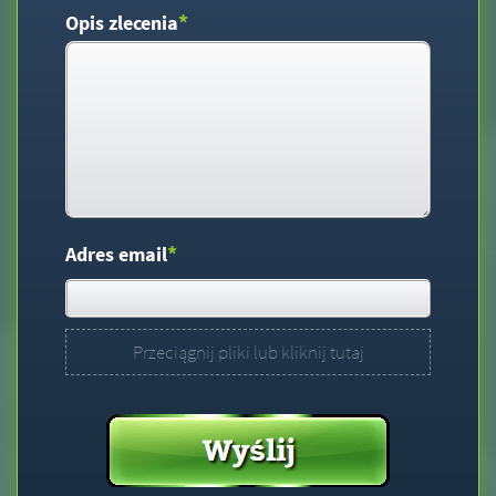
*
Opis zlecenia
*
Adres email
Przeciągnij pliki lub kliknij tutaj