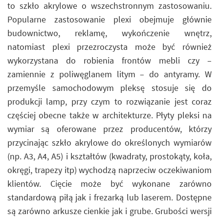
to szkło akrylowe o wszechstronnym zastosowaniu.
Popularne zastosowanie plexi obejmuje głównie
budownictwo, reklamę, wykończenie wnętrz,
natomiast plexi przezroczysta może być również
wykorzystana do robienia frontów mebli czy –
zamiennie z poliwęglanem litym – do antyramy. W
przemyśle samochodowym pleksę stosuje się do
produkcji lamp, przy czym to rozwiązanie jest coraz
częściej obecne także w architekturze. Płyty pleksi na
wymiar są oferowane przez producentów, którzy
przycinając szkło akrylowe do określonych wymiarów
(np. A3, A4, A5) i kształtów (kwadraty, prostokąty, koła,
okręgi, trapezy itp) wychodzą naprzeciw oczekiwaniom
klientów. Cięcie może być wykonane zarówno
standardową piłą jak i frezarką lub laserem. Dostępne
są zarówno arkusze cienkie jak i grube. Grubości wersji