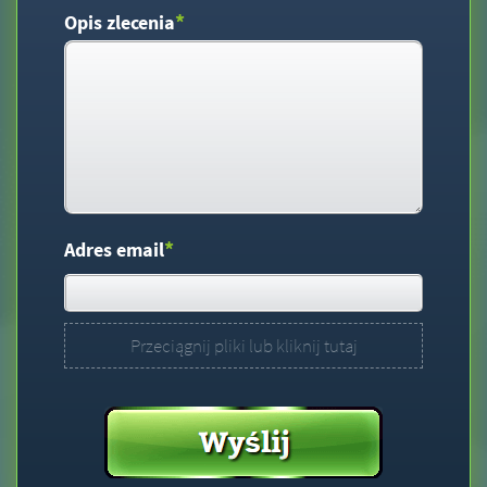
*
Opis zlecenia
*
Adres email
Przeciągnij pliki lub kliknij tutaj