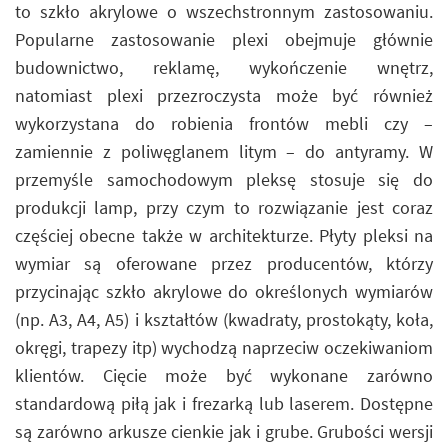
to szkło akrylowe o wszechstronnym zastosowaniu.
Popularne zastosowanie plexi obejmuje głównie
budownictwo, reklamę, wykończenie wnętrz,
natomiast plexi przezroczysta może być również
wykorzystana do robienia frontów mebli czy –
zamiennie z poliwęglanem litym – do antyramy. W
przemyśle samochodowym pleksę stosuje się do
produkcji lamp, przy czym to rozwiązanie jest coraz
częściej obecne także w architekturze. Płyty pleksi na
wymiar są oferowane przez producentów, którzy
przycinając szkło akrylowe do określonych wymiarów
(np. A3, A4, A5) i kształtów (kwadraty, prostokąty, koła,
okręgi, trapezy itp) wychodzą naprzeciw oczekiwaniom
klientów. Cięcie może być wykonane zarówno
standardową piłą jak i frezarką lub laserem. Dostępne
są zarówno arkusze cienkie jak i grube. Grubości wersji