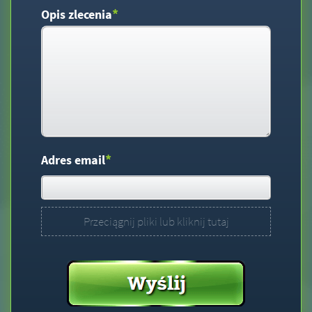
*
Opis zlecenia
*
Adres email
Przeciągnij pliki lub kliknij tutaj