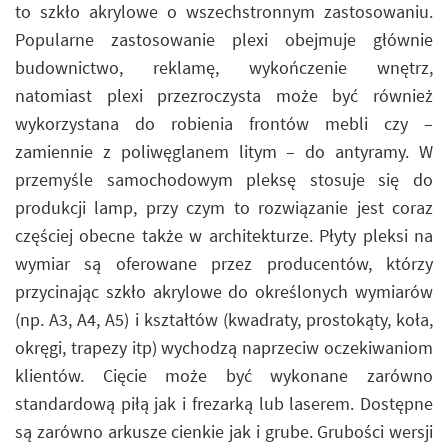
to szkło akrylowe o wszechstronnym zastosowaniu.
Popularne zastosowanie plexi obejmuje głównie
budownictwo, reklamę, wykończenie wnętrz,
natomiast plexi przezroczysta może być również
wykorzystana do robienia frontów mebli czy –
zamiennie z poliwęglanem litym – do antyramy. W
przemyśle samochodowym pleksę stosuje się do
produkcji lamp, przy czym to rozwiązanie jest coraz
częściej obecne także w architekturze. Płyty pleksi na
wymiar są oferowane przez producentów, którzy
przycinając szkło akrylowe do określonych wymiarów
(np. A3, A4, A5) i kształtów (kwadraty, prostokąty, koła,
okręgi, trapezy itp) wychodzą naprzeciw oczekiwaniom
klientów. Cięcie może być wykonane zarówno
standardową piłą jak i frezarką lub laserem. Dostępne
są zarówno arkusze cienkie jak i grube. Grubości wersji