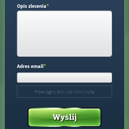
*
Opis zlecenia
*
Adres email
Przeciągnij pliki lub kliknij tutaj