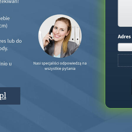
zekiwań!
iebie
5cm)
Adres
res lub do
ody.
nio u
Nasi specjaliści odpowiedzą na
wszystkie pytania
pl