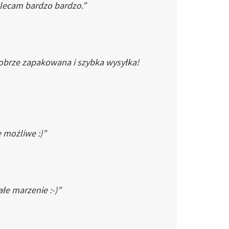
Polecam bardzo bardzo.”
dobrze zapakowana i szybka wysyłka!
e możliwe :)”
łe marzenie :-)”