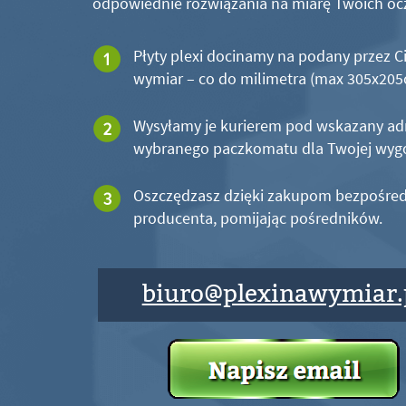
odpowiednie rozwiązania na miarę Twoich oc
Płyty plexi docinamy na podany przez C
wymiar – co do milimetra (max 305x20
Wysyłamy je kurierem pod wskazany ad
wybranego paczkomatu dla Twojej wyg
Oszczędzasz dzięki zakupom bezpośred
producenta, pomijając pośredników.
biuro@plexinawymiar.