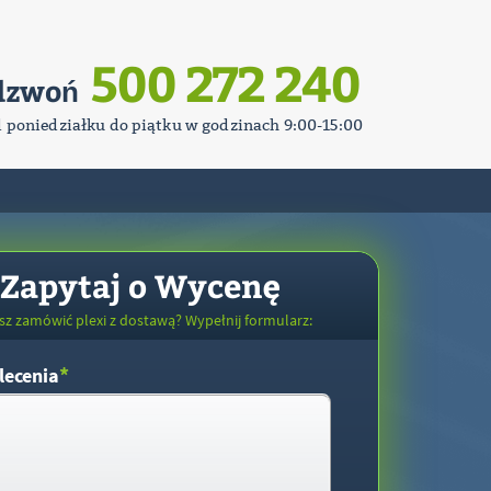
500 272 240
dzwoń
d poniedziałku do piątku w godzinach 9:00-15:00
Zapytaj o Wycenę
sz zamówić plexi z dostawą? Wypełnij formularz:
*
lecenia