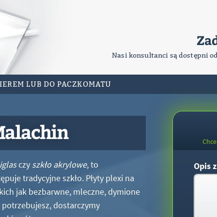
Za
Nasi konsultanci są dostępni o
RIEREM LUB DO PACZKOMATU
Malachin
Chce
iglas
czy
szkło akrylowe
, to
Opis z
puje tradycyjne szkło. Płyty plexi na
kich jak bezbarwne, mleczne, dymione
xi potrzebujesz, dostarczymy