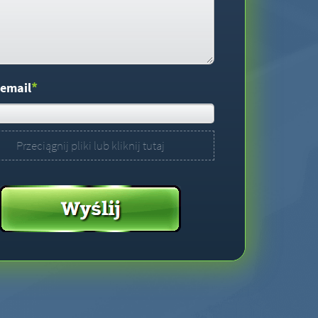
*
 email
Przeciągnij pliki lub kliknij tutaj