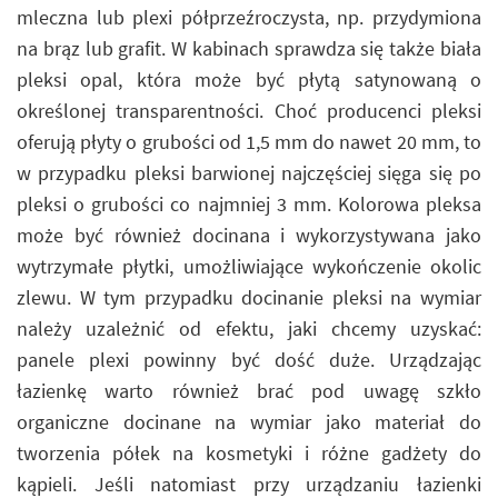
mleczna lub plexi półprzeźroczysta, np. przydymiona
na brąz lub grafit. W kabinach sprawdza się także biała
pleksi opal, która może być płytą satynowaną o
określonej transparentności. Choć producenci pleksi
oferują płyty o grubości od 1,5 mm do nawet 20 mm, to
w przypadku pleksi barwionej najczęściej sięga się po
pleksi o grubości co najmniej 3 mm. Kolorowa pleksa
może być również docinana i wykorzystywana jako
wytrzymałe płytki, umożliwiające wykończenie okolic
zlewu. W tym przypadku docinanie pleksi na wymiar
należy uzależnić od efektu, jaki chcemy uzyskać:
panele plexi powinny być dość duże. Urządzając
łazienkę warto również brać pod uwagę szkło
organiczne docinane na wymiar jako materiał do
tworzenia półek na kosmetyki i różne gadżety do
kąpieli. Jeśli natomiast przy urządzaniu łazienki