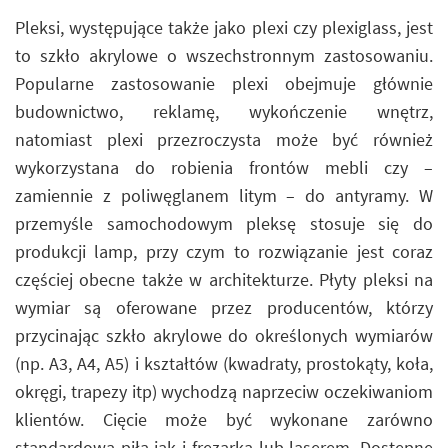
Pleksi, występujące także jako plexi czy plexiglass, jest
to szkło akrylowe o wszechstronnym zastosowaniu.
Popularne zastosowanie plexi obejmuje głównie
budownictwo, reklamę, wykończenie wnętrz,
natomiast plexi przezroczysta może być również
wykorzystana do robienia frontów mebli czy –
zamiennie z poliwęglanem litym – do antyramy. W
przemyśle samochodowym pleksę stosuje się do
produkcji lamp, przy czym to rozwiązanie jest coraz
częściej obecne także w architekturze. Płyty pleksi na
wymiar są oferowane przez producentów, którzy
przycinając szkło akrylowe do określonych wymiarów
(np. A3, A4, A5) i kształtów (kwadraty, prostokąty, koła,
okręgi, trapezy itp) wychodzą naprzeciw oczekiwaniom
klientów. Cięcie może być wykonane zarówno
standardową piłą jak i frezarką lub laserem. Dostępne