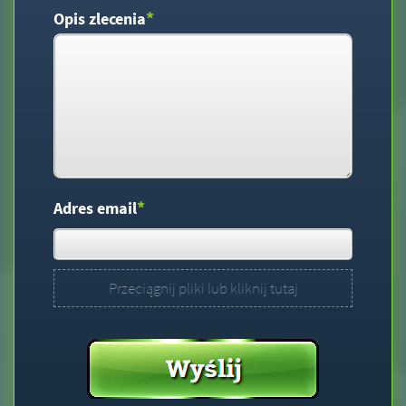
*
Opis zlecenia
*
Adres email
Przeciągnij pliki lub kliknij tutaj