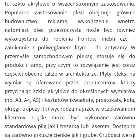
to szkło akrylowe o wszechstronnym zastosowaniu.
Popularne zastosowanie plexi obejmuje głównie
budownictwo, reklamę, wykończenie wnętrz,
natomiast plexi przezroczysta może być również
wykorzystana do robienia frontów mebli czy –
zamiennie z poliwęglanem litym – do antyramy. W
przemyśle samochodowym pleksę stosuje się do
produkcji lamp, przy czym to rozwiązanie jest coraz
częściej obecne także w architekturze. Płyty pleksi na
wymiar są oferowane przez producentów, którzy
przycinając szkło akrylowe do określonych wymiarów
(np. A3, A4, A5) i kształtów (kwadraty, prostokąty, koła,
okręgi, trapezy itp) wychodzą naprzeciw oczekiwaniom
klientów. Cięcie może być wykonane zarówno
standardową piłą jak i frezarką lub laserem. Dostępne
są zarówno arkusze cienkie jak i grube. Grubości wersji