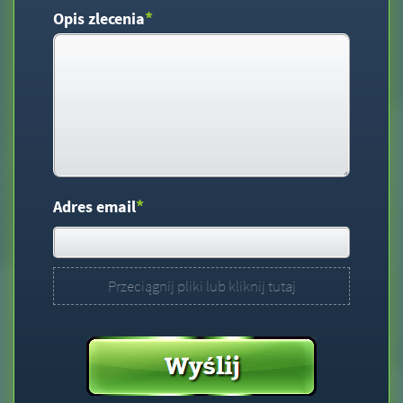
*
Opis zlecenia
*
Adres email
Przeciągnij pliki lub kliknij tutaj