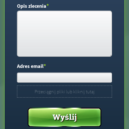
*
Opis zlecenia
*
Adres email
Przeciągnij pliki lub kliknij tutaj