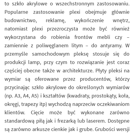
to szkło akrylowe o wszechstronnym zastosowaniu.
Popularne zastosowanie plexi obejmuje głównie
budownictwo, reklamę, wykończenie wnętrz,
natomiast plexi przezroczysta może być również
wykorzystana do robienia frontów mebli czy –
zamiennie z poliwęglanem litym – do antyramy. W
przemyśle samochodowym pleksę stosuje się do
produkcji lamp, przy czym to rozwiązanie jest coraz
częściej obecne także w architekturze. Płyty pleksi na
wymiar są oferowane przez producentów, którzy
przycinając szkło akrylowe do określonych wymiarów
(np. A3, A4, A5) i kształtów (kwadraty, prostokąty, koła,
okręgi, trapezy itp) wychodzą naprzeciw oczekiwaniom
klientów. Cięcie może być wykonane zarówno
standardową piłą jak i frezarką lub laserem. Dostępne
są zarówno arkusze cienkie jak i grube. Grubości wersji