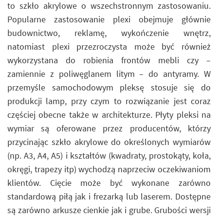
to szkło akrylowe o wszechstronnym zastosowaniu.
Popularne zastosowanie plexi obejmuje głównie
budownictwo, reklamę, wykończenie wnętrz,
natomiast plexi przezroczysta może być również
wykorzystana do robienia frontów mebli czy –
zamiennie z poliwęglanem litym – do antyramy. W
przemyśle samochodowym pleksę stosuje się do
produkcji lamp, przy czym to rozwiązanie jest coraz
częściej obecne także w architekturze. Płyty pleksi na
wymiar są oferowane przez producentów, którzy
przycinając szkło akrylowe do określonych wymiarów
(np. A3, A4, A5) i kształtów (kwadraty, prostokąty, koła,
okręgi, trapezy itp) wychodzą naprzeciw oczekiwaniom
klientów. Cięcie może być wykonane zarówno
standardową piłą jak i frezarką lub laserem. Dostępne
są zarówno arkusze cienkie jak i grube. Grubości wersji