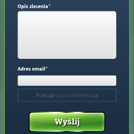
*
Opis zlecenia
*
Adres email
Przeciągnij pliki lub kliknij tutaj