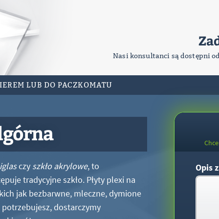
Za
Nasi konsultanci są dostępni o
RIEREM LUB DO PACZKOMATU
dgórna
Chce
iglas
czy
szkło akrylowe
, to
Opis z
puje tradycyjne szkło. Płyty plexi na
kich jak bezbarwne, mleczne, dymione
xi potrzebujesz, dostarczymy