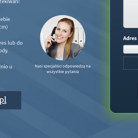
zekiwań!
iebie
5cm)
Adres
res lub do
ody.
nio u
Nasi specjaliści odpowiedzą na
wszystkie pytania
pl