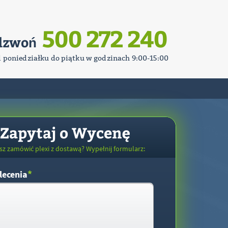
500 272 240
dzwoń
d poniedziałku do piątku w godzinach 9:00-15:00
Zapytaj o Wycenę
sz zamówić plexi z dostawą? Wypełnij formularz:
*
lecenia