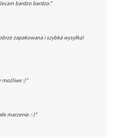
Polecam bardzo bardzo.”
dobrze zapakowana i szybka wysyłka!
e możliwe :)”
łe marzenie :-)”