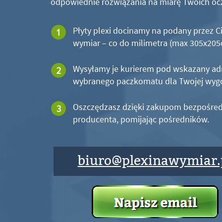
odpowiednie rozwiązania na miarę Twoich oc
Płyty plexi docinamy na podany przez C
wymiar – co do milimetra (max 305x20
Wysyłamy je kurierem pod wskazany ad
wybranego paczkomatu dla Twojej wyg
Oszczędzasz dzięki zakupom bezpośred
producenta, pomijając pośredników.
biuro@plexinawymiar.