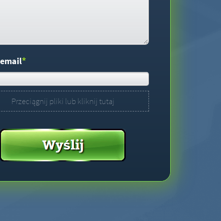
*
 email
Przeciągnij pliki lub kliknij tutaj