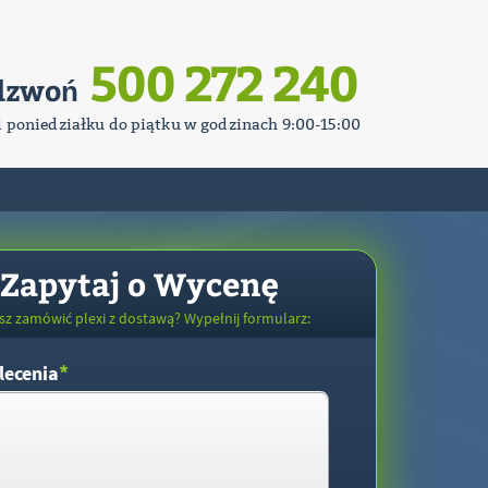
500 272 240
dzwoń
d poniedziałku do piątku w godzinach 9:00-15:00
Zapytaj o Wycenę
sz zamówić plexi z dostawą? Wypełnij formularz:
*
lecenia