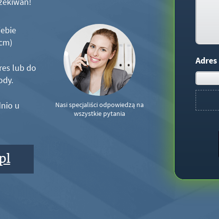
zekiwań!
iebie
5cm)
Adres
res lub do
ody.
nio u
Nasi specjaliści odpowiedzą na
wszystkie pytania
pl