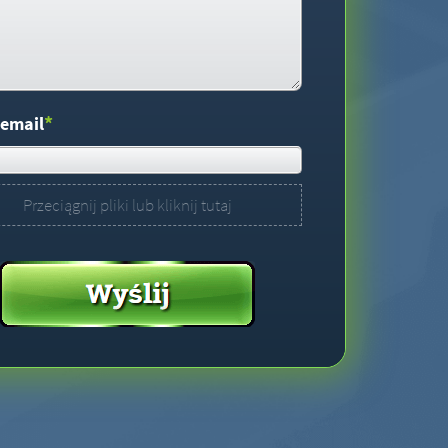
*
 email
Przeciągnij pliki lub kliknij tutaj