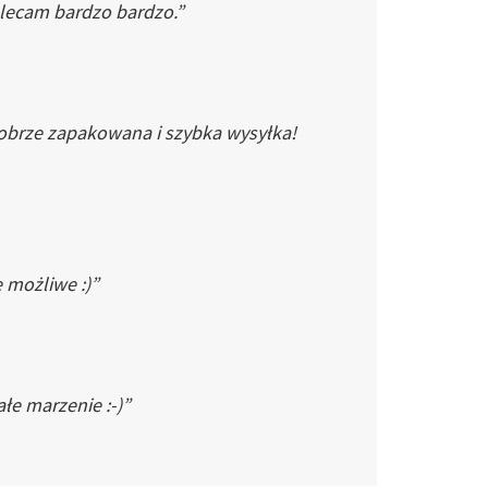
Polecam bardzo bardzo.”
dobrze zapakowana i szybka wysyłka!
e możliwe :)”
łe marzenie :-)”