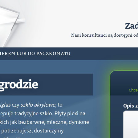
Za
Nasi konsultanci są dostępni o
RIEREM LUB DO PACZKOMATU
grodzie
Chce
iglas
czy
szkło akrylowe
, to
Opis z
puje tradycyjne szkło. Płyty plexi na
kich jak bezbarwne, mleczne, dymione
xi potrzebujesz, dostarczymy