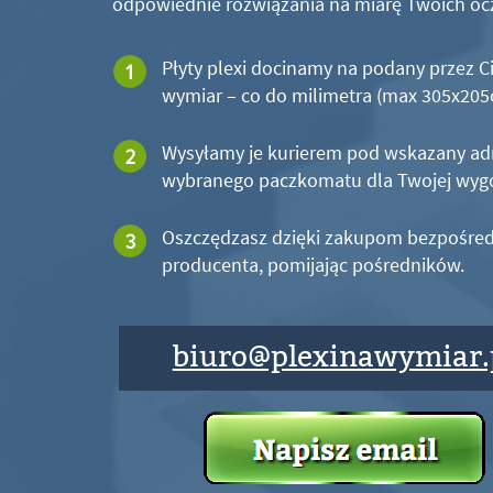
odpowiednie rozwiązania na miarę Twoich oc
Płyty plexi docinamy na podany przez C
wymiar – co do milimetra (max 305x20
Wysyłamy je kurierem pod wskazany ad
wybranego paczkomatu dla Twojej wyg
Oszczędzasz dzięki zakupom bezpośred
producenta, pomijając pośredników.
biuro@plexinawymiar.