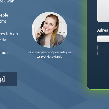
zekiwań!
iebie
5cm)
Adres
res lub do
ody.
nio u
Nasi specjaliści odpowiedzą na
wszystkie pytania
pl