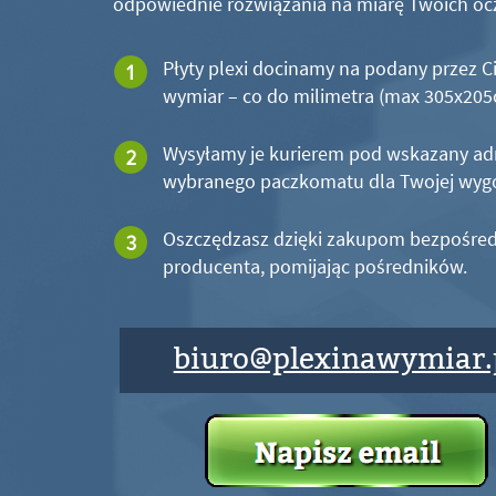
odpowiednie rozwiązania na miarę Twoich oc
Płyty plexi docinamy na podany przez C
wymiar – co do milimetra (max 305x20
Wysyłamy je kurierem pod wskazany ad
wybranego paczkomatu dla Twojej wyg
Oszczędzasz dzięki zakupom bezpośred
producenta, pomijając pośredników.
biuro@plexinawymiar.