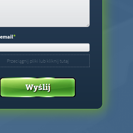
*
 email
Przeciągnij pliki lub kliknij tutaj