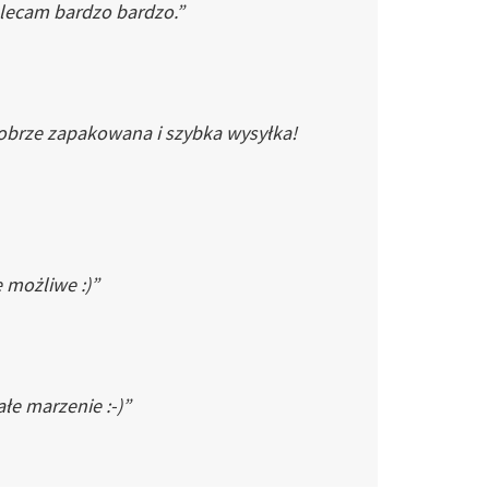
Polecam bardzo bardzo.”
dobrze zapakowana i szybka wysyłka!
e możliwe :)”
łe marzenie :-)”