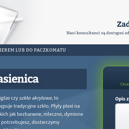
Za
Nasi konsultanci są dostępni o
RIEREM LUB DO PACZKOMATU
asienica
Chce
iglas
czy
szkło akrylowe
, to
Opis z
puje tradycyjne szkło. Płyty plexi na
kich jak bezbarwne, mleczne, dymione
xi potrzebujesz, dostarczymy