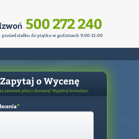
500 272 240
dzwoń
d poniedziałku do piątku w godzinach 9:00-15:00
Zapytaj o Wycenę
sz zamówić plexi z dostawą? Wypełnij formularz:
*
lecenia