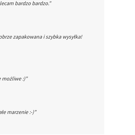
Polecam bardzo bardzo.”
dobrze zapakowana i szybka wysyłka!
e możliwe :)”
łe marzenie :-)”