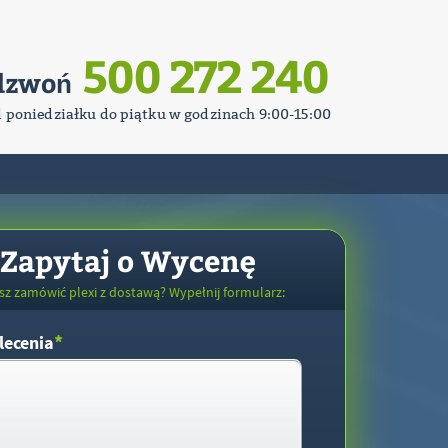
500 272 240
dzwoń
d poniedziałku do piątku w godzinach 9:00-15:00
Zapytaj o Wycenę
sz zamówić plexi z dostawą? Wypełnij formularz:
*
lecenia