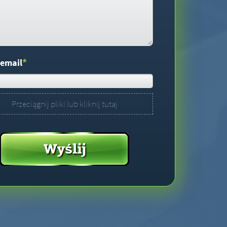
*
 email
Przeciągnij pliki lub kliknij tutaj