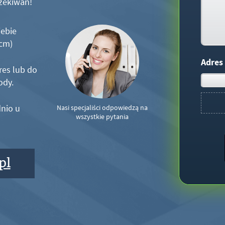
zekiwań!
iebie
5cm)
Adres
res lub do
ody.
nio u
Nasi specjaliści odpowiedzą na
wszystkie pytania
pl