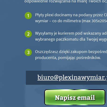
odpowiednie rozwiązania na miarę Twoich oc
Płyty plexi docinamy na podany przez C
wymiar – co do milimetra (max 305x20
Wysyłamy je kurierem pod wskazany ad
wybranego paczkomatu dla Twojej wyg
Oszczędzasz dzięki zakupom bezpośred
producenta, pomijając pośredników.
biuro@plexinawymiar.