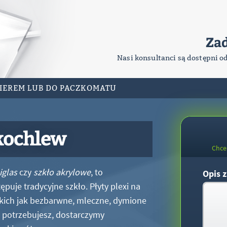
Za
Nasi konsultanci są dostępni o
RIEREM LUB DO PACZKOMATU
kochlew
Chce
iglas
czy
szkło akrylowe
, to
Opis z
puje tradycyjne szkło. Płyty plexi na
kich jak bezbarwne, mleczne, dymione
xi potrzebujesz, dostarczymy