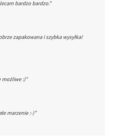
Polecam bardzo bardzo.”
dobrze zapakowana i szybka wysyłka!
e możliwe :)”
łe marzenie :-)”