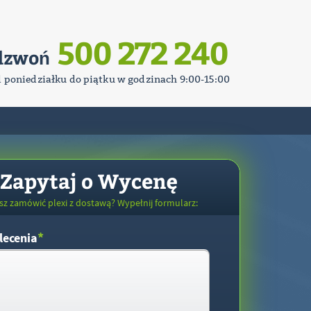
500 272 240
dzwoń
d poniedziałku do piątku w godzinach 9:00-15:00
Zapytaj o Wycenę
sz zamówić plexi z dostawą? Wypełnij formularz:
*
lecenia