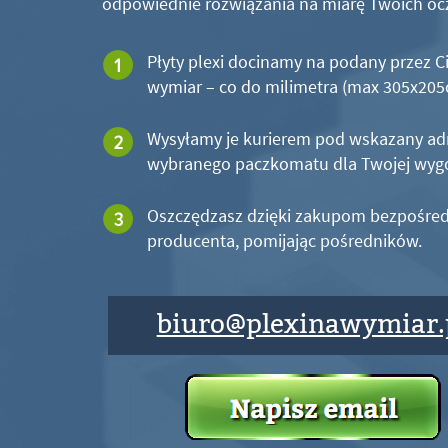
odpowiednie rozwiązania na miarę Twoich oc
Płyty plexi docinamy na podany przez C
wymiar – co do milimetra (max 305x20
Wysyłamy je kurierem pod wskazany ad
wybranego paczkomatu dla Twojej wyg
Oszczędzasz dzięki zakupom bezpośred
producenta, pomijając pośredników.
biuro@plexinawymiar.