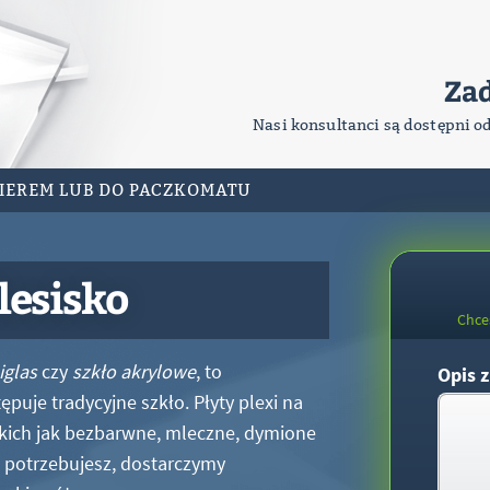
Za
Nasi konsultanci są dostępni o
RIEREM LUB DO PACZKOMATU
lesisko
Chce
iglas
czy
szkło akrylowe
, to
Opis z
puje tradycyjne szkło. Płyty plexi na
kich jak bezbarwne, mleczne, dymione
xi potrzebujesz, dostarczymy