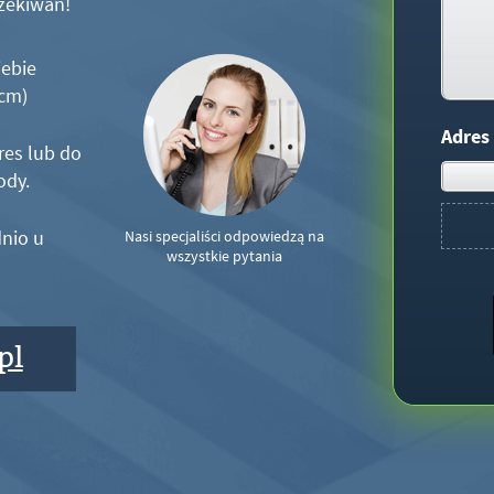
zekiwań!
iebie
5cm)
Adres
res lub do
ody.
nio u
Nasi specjaliści odpowiedzą na
wszystkie pytania
pl