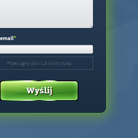
*
 email
Przeciągnij pliki lub kliknij tutaj