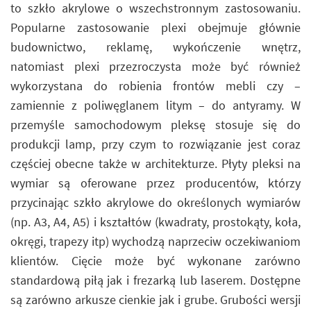
to szkło akrylowe o wszechstronnym zastosowaniu.
Popularne zastosowanie plexi obejmuje głównie
budownictwo, reklamę, wykończenie wnętrz,
natomiast plexi przezroczysta może być również
wykorzystana do robienia frontów mebli czy –
zamiennie z poliwęglanem litym – do antyramy. W
przemyśle samochodowym pleksę stosuje się do
produkcji lamp, przy czym to rozwiązanie jest coraz
częściej obecne także w architekturze. Płyty pleksi na
wymiar są oferowane przez producentów, którzy
przycinając szkło akrylowe do określonych wymiarów
(np. A3, A4, A5) i kształtów (kwadraty, prostokąty, koła,
okręgi, trapezy itp) wychodzą naprzeciw oczekiwaniom
klientów. Cięcie może być wykonane zarówno
standardową piłą jak i frezarką lub laserem. Dostępne
są zarówno arkusze cienkie jak i grube. Grubości wersji