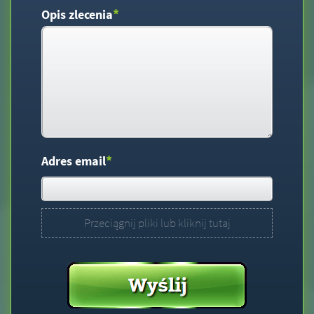
*
Opis zlecenia
*
Adres email
Przeciągnij pliki lub kliknij tutaj