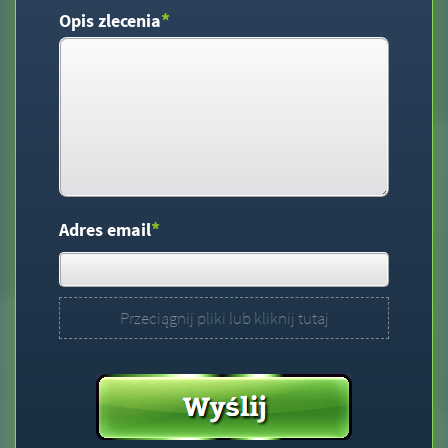
*
Opis zlecenia
*
Adres email
Przeciągnij pliki lub kliknij tutaj