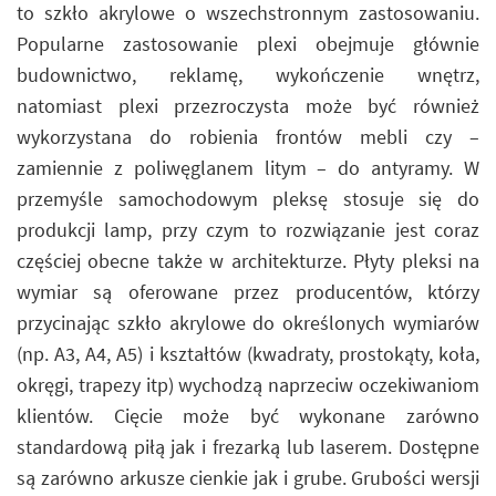
to szkło akrylowe o wszechstronnym zastosowaniu.
Popularne zastosowanie plexi obejmuje głównie
budownictwo, reklamę, wykończenie wnętrz,
natomiast plexi przezroczysta może być również
wykorzystana do robienia frontów mebli czy –
zamiennie z poliwęglanem litym – do antyramy. W
przemyśle samochodowym pleksę stosuje się do
produkcji lamp, przy czym to rozwiązanie jest coraz
częściej obecne także w architekturze. Płyty pleksi na
wymiar są oferowane przez producentów, którzy
przycinając szkło akrylowe do określonych wymiarów
(np. A3, A4, A5) i kształtów (kwadraty, prostokąty, koła,
okręgi, trapezy itp) wychodzą naprzeciw oczekiwaniom
klientów. Cięcie może być wykonane zarówno
standardową piłą jak i frezarką lub laserem. Dostępne
są zarówno arkusze cienkie jak i grube. Grubości wersji