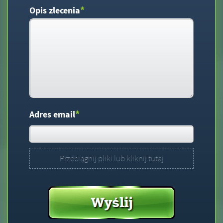
*
Opis zlecenia
*
Adres email
Przeciągnij pliki lub kliknij tutaj