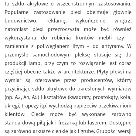
to szkło akrylowe o wszechstronnym zastosowaniu.
Popularne zastosowanie plexi obejmuje głównie
budownictwo, reklamę, wykończenie wnętrz,
natomiast plexi przezroczysta może być również
wykorzystana do robienia frontów mebli czy –
zamiennie z poliwęglanem litym – do antyramy. W
przemyśle samochodowym pleksę stosuje się do
produkcji lamp, przy czym to rozwiązanie jest coraz
częściej obecne także w architekturze. Płyty pleksi na
wymiar są oferowane przez producentów, którzy
przycinając szkło akrylowe do określonych wymiarów
(np. A3, A4, A5) i kształtów (kwadraty, prostokąty, koła,
okręgi, trapezy itp) wychodzą naprzeciw oczekiwaniom
klientów. Cięcie może być wykonane zarówno
standardową piłą jak i frezarką lub laserem. Dostępne
są zarówno arkusze cienkie jak i grube. Grubości wersji