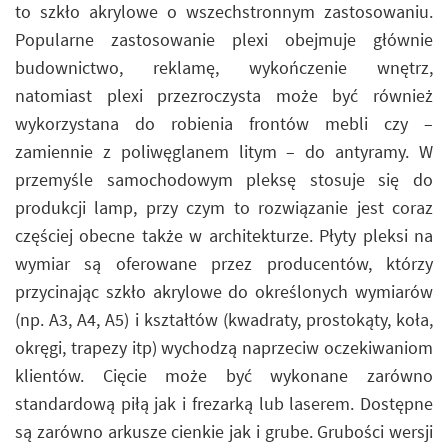
to szkło akrylowe o wszechstronnym zastosowaniu.
Popularne zastosowanie plexi obejmuje głównie
budownictwo, reklamę, wykończenie wnętrz,
natomiast plexi przezroczysta może być również
wykorzystana do robienia frontów mebli czy –
zamiennie z poliwęglanem litym – do antyramy. W
przemyśle samochodowym pleksę stosuje się do
produkcji lamp, przy czym to rozwiązanie jest coraz
częściej obecne także w architekturze. Płyty pleksi na
wymiar są oferowane przez producentów, którzy
przycinając szkło akrylowe do określonych wymiarów
(np. A3, A4, A5) i kształtów (kwadraty, prostokąty, koła,
okręgi, trapezy itp) wychodzą naprzeciw oczekiwaniom
klientów. Cięcie może być wykonane zarówno
standardową piłą jak i frezarką lub laserem. Dostępne
są zarówno arkusze cienkie jak i grube. Grubości wersji