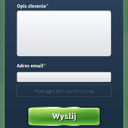
*
Opis zlecenia
*
Adres email
Przeciągnij pliki lub kliknij tutaj