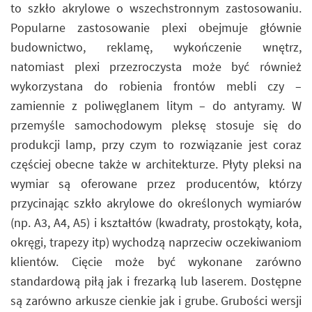
to szkło akrylowe o wszechstronnym zastosowaniu.
Popularne zastosowanie plexi obejmuje głównie
budownictwo, reklamę, wykończenie wnętrz,
natomiast plexi przezroczysta może być również
wykorzystana do robienia frontów mebli czy –
zamiennie z poliwęglanem litym – do antyramy. W
przemyśle samochodowym pleksę stosuje się do
produkcji lamp, przy czym to rozwiązanie jest coraz
częściej obecne także w architekturze. Płyty pleksi na
wymiar są oferowane przez producentów, którzy
przycinając szkło akrylowe do określonych wymiarów
(np. A3, A4, A5) i kształtów (kwadraty, prostokąty, koła,
okręgi, trapezy itp) wychodzą naprzeciw oczekiwaniom
klientów. Cięcie może być wykonane zarówno
standardową piłą jak i frezarką lub laserem. Dostępne
są zarówno arkusze cienkie jak i grube. Grubości wersji