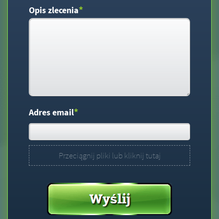
*
Opis zlecenia
*
Adres email
Przeciągnij pliki lub kliknij tutaj