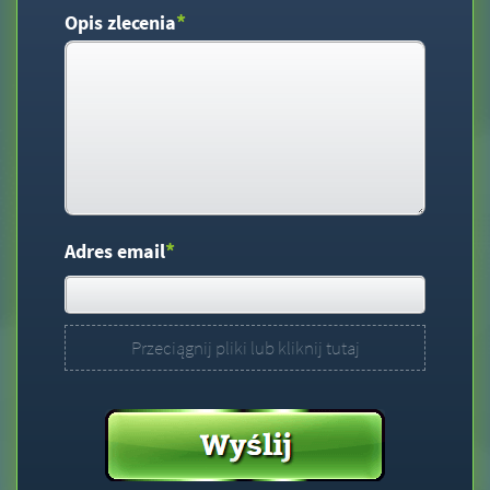
*
Opis zlecenia
*
Adres email
Przeciągnij pliki lub kliknij tutaj