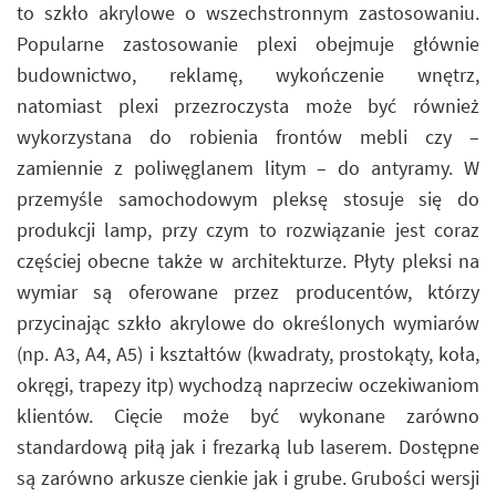
to szkło akrylowe o wszechstronnym zastosowaniu.
Popularne zastosowanie plexi obejmuje głównie
budownictwo, reklamę, wykończenie wnętrz,
natomiast plexi przezroczysta może być również
wykorzystana do robienia frontów mebli czy –
zamiennie z poliwęglanem litym – do antyramy. W
przemyśle samochodowym pleksę stosuje się do
produkcji lamp, przy czym to rozwiązanie jest coraz
częściej obecne także w architekturze. Płyty pleksi na
wymiar są oferowane przez producentów, którzy
przycinając szkło akrylowe do określonych wymiarów
(np. A3, A4, A5) i kształtów (kwadraty, prostokąty, koła,
okręgi, trapezy itp) wychodzą naprzeciw oczekiwaniom
klientów. Cięcie może być wykonane zarówno
standardową piłą jak i frezarką lub laserem. Dostępne
są zarówno arkusze cienkie jak i grube. Grubości wersji