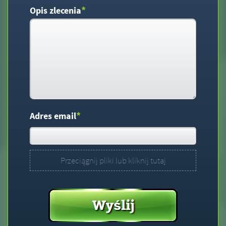
*
Opis zlecenia
*
Adres email
Przeciągnij pliki lub kliknij tutaj