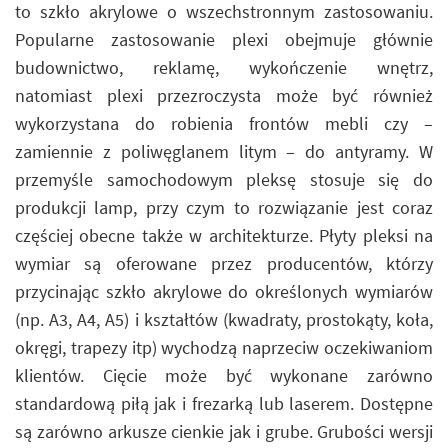
to szkło akrylowe o wszechstronnym zastosowaniu.
Popularne zastosowanie plexi obejmuje głównie
budownictwo, reklamę, wykończenie wnętrz,
natomiast plexi przezroczysta może być również
wykorzystana do robienia frontów mebli czy –
zamiennie z poliwęglanem litym – do antyramy. W
przemyśle samochodowym pleksę stosuje się do
produkcji lamp, przy czym to rozwiązanie jest coraz
częściej obecne także w architekturze. Płyty pleksi na
wymiar są oferowane przez producentów, którzy
przycinając szkło akrylowe do określonych wymiarów
(np. A3, A4, A5) i kształtów (kwadraty, prostokąty, koła,
okręgi, trapezy itp) wychodzą naprzeciw oczekiwaniom
klientów. Cięcie może być wykonane zarówno
standardową piłą jak i frezarką lub laserem. Dostępne
są zarówno arkusze cienkie jak i grube. Grubości wersji