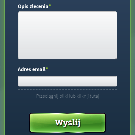
*
Opis zlecenia
*
Adres email
Przeciągnij pliki lub kliknij tutaj