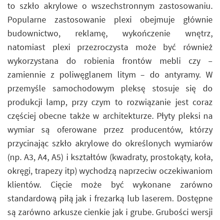
to szkło akrylowe o wszechstronnym zastosowaniu.
Popularne zastosowanie plexi obejmuje głównie
budownictwo, reklamę, wykończenie wnętrz,
natomiast plexi przezroczysta może być również
wykorzystana do robienia frontów mebli czy –
zamiennie z poliwęglanem litym – do antyramy. W
przemyśle samochodowym pleksę stosuje się do
produkcji lamp, przy czym to rozwiązanie jest coraz
częściej obecne także w architekturze. Płyty pleksi na
wymiar są oferowane przez producentów, którzy
przycinając szkło akrylowe do określonych wymiarów
(np. A3, A4, A5) i kształtów (kwadraty, prostokąty, koła,
okręgi, trapezy itp) wychodzą naprzeciw oczekiwaniom
klientów. Cięcie może być wykonane zarówno
standardową piłą jak i frezarką lub laserem. Dostępne
są zarówno arkusze cienkie jak i grube. Grubości wersji