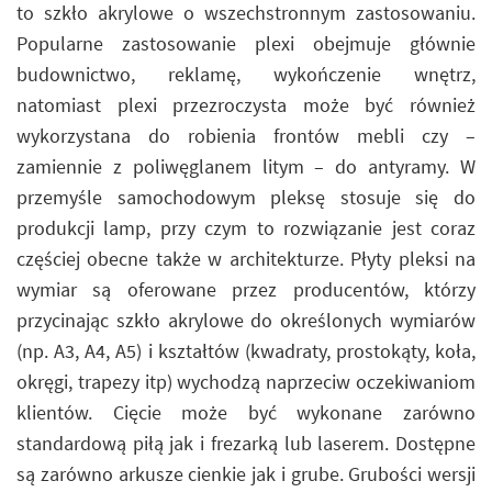
to szkło akrylowe o wszechstronnym zastosowaniu.
Popularne zastosowanie plexi obejmuje głównie
budownictwo, reklamę, wykończenie wnętrz,
natomiast plexi przezroczysta może być również
wykorzystana do robienia frontów mebli czy –
zamiennie z poliwęglanem litym – do antyramy. W
przemyśle samochodowym pleksę stosuje się do
produkcji lamp, przy czym to rozwiązanie jest coraz
częściej obecne także w architekturze. Płyty pleksi na
wymiar są oferowane przez producentów, którzy
przycinając szkło akrylowe do określonych wymiarów
(np. A3, A4, A5) i kształtów (kwadraty, prostokąty, koła,
okręgi, trapezy itp) wychodzą naprzeciw oczekiwaniom
klientów. Cięcie może być wykonane zarówno
standardową piłą jak i frezarką lub laserem. Dostępne
są zarówno arkusze cienkie jak i grube. Grubości wersji