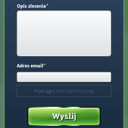
*
Opis zlecenia
*
Adres email
Przeciągnij pliki lub kliknij tutaj