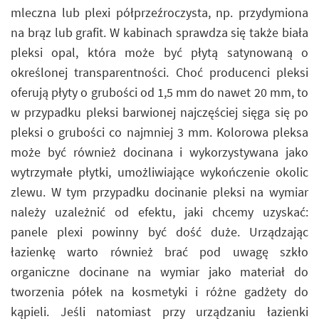
mleczna lub plexi półprzeźroczysta, np. przydymiona
na brąz lub grafit. W kabinach sprawdza się także biała
pleksi opal, która może być płytą satynowaną o
określonej transparentności. Choć producenci pleksi
oferują płyty o grubości od 1,5 mm do nawet 20 mm, to
w przypadku pleksi barwionej najczęściej sięga się po
pleksi o grubości co najmniej 3 mm. Kolorowa pleksa
może być również docinana i wykorzystywana jako
wytrzymałe płytki, umożliwiające wykończenie okolic
zlewu. W tym przypadku docinanie pleksi na wymiar
należy uzależnić od efektu, jaki chcemy uzyskać:
panele plexi powinny być dość duże. Urządzając
łazienkę warto również brać pod uwagę szkło
organiczne docinane na wymiar jako materiał do
tworzenia półek na kosmetyki i różne gadżety do
kąpieli. Jeśli natomiast przy urządzaniu łazienki