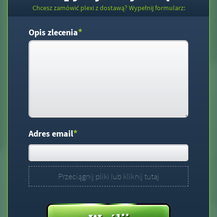
Chcesz zamówić plexi z dostawą? Wypełnij formularz:
*
Opis zlecenia
*
Adres email
Przeciągnij pliki lub kliknij tutaj