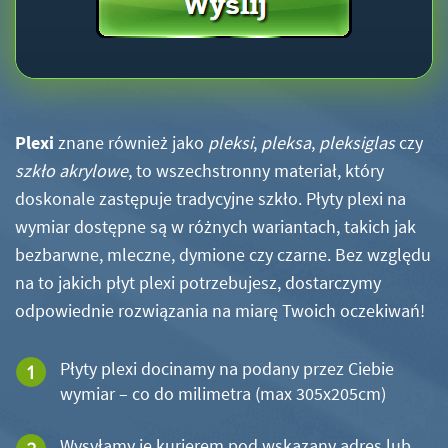
Plexi
znane również jako
pleksi
,
pleksa
,
pleksiglas
czy
szkło akrylowe
, to wszechstronny materiał, który
doskonale zastępuje tradycyjne szkło. Płyty plexi na
wymiar dostępne są w różnych wariantach, takich jak
bezbarwne, mleczne, dymione czy czarne. Bez względu
na to jakich płyt plexi potrzebujesz, dostarczymy
odpowiednie rozwiązania na miarę Twoich oczekiwań!
Płyty plexi docinamy na podany przez Ciebie
wymiar – co do milimetra (max 305x205cm)
Wysyłamy je kurierem pod wskazany adres lub