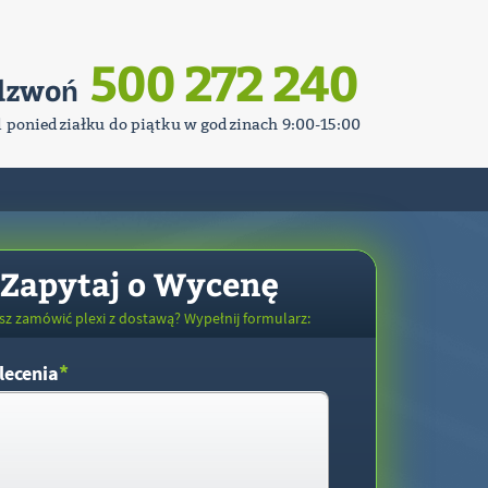
500 272 240
dzwoń
d poniedziałku do piątku w godzinach 9:00-15:00
Zapytaj o Wycenę
sz zamówić plexi z dostawą? Wypełnij formularz:
*
lecenia