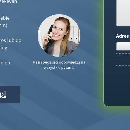
zekiwań!
iebie
5cm)
Adres
res lub do
ody.
nio u
Nasi specjaliści odpowiedzą na
wszystkie pytania
pl