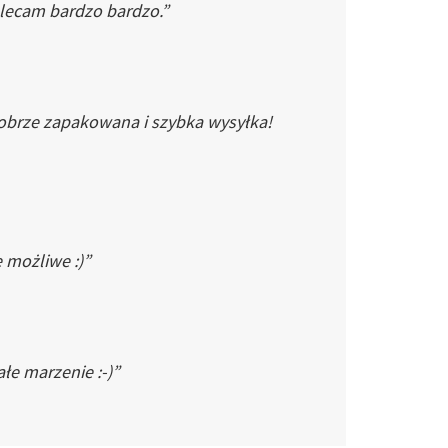
Polecam bardzo bardzo.”
dobrze zapakowana i szybka wysyłka!
e możliwe :)”
łe marzenie :-)”