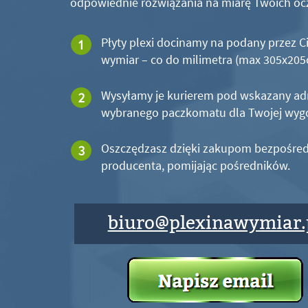
odpowiednie rozwiązania na miarę Twoich oc
Płyty plexi docinamy na podany przez C
wymiar – co do milimetra (max 305x20
Wysyłamy je kurierem pod wskazany ad
wybranego paczkomatu dla Twojej wyg
Oszczędzasz dzięki zakupom bezpośred
producenta, pomijając pośredników.
biuro@plexinawymiar.