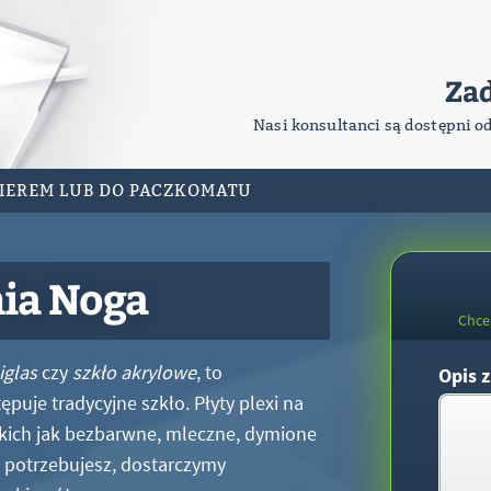
Za
Nasi konsultanci są dostępni o
RIEREM LUB DO PACZKOMATU
nia Noga
Chce
iglas
czy
szkło akrylowe
, to
Opis z
puje tradycyjne szkło. Płyty plexi na
kich jak bezbarwne, mleczne, dymione
xi potrzebujesz, dostarczymy