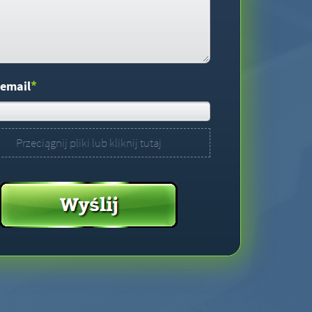
*
 email
Przeciągnij pliki lub kliknij tutaj